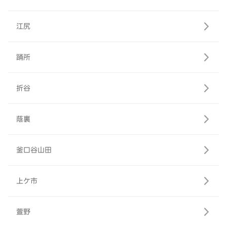
江尻
踊所
折谷
蔭裏
釜口谷山田
上ケ市
萱野