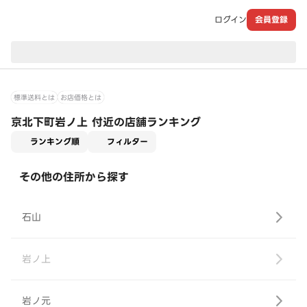
ログイン
会員登録
現在のお届け先：
標準送料とは
お店価格とは
京北下町岩ノ上 付近の店舗ランキング
適用なし
ランキング順
フィルター
その他の住所から探す
石山
岩ノ上
岩ノ元