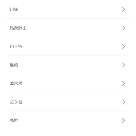
川端
姑棄野山
山王谷
島崎
清水尻
丈ケ谷
高野