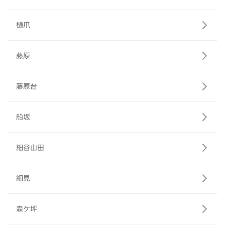
樋爪
藤原
藤原台
船坂
細谷山田
細見
森ケ坪