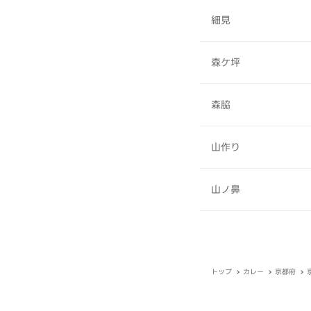
細見
森ケ坪
森脇
山作り
山ノ鼻
トップ
カレー
京都府