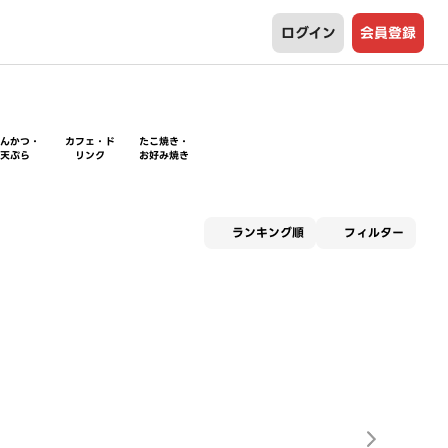
ログイン
会員登録
とんかつ・
カフェ・ド
たこ焼き・
天ぷら
リンク
お好み焼き
適用な
ランキング順
フィルター