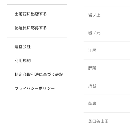
出前館に出店する
岩ノ上
配達員に応募する
岩ノ元
運営会社
江尻
利用規約
踊所
特定商取引法に基づく表記
折谷
プライバシーポリシー
蔭裏
釜口谷山田