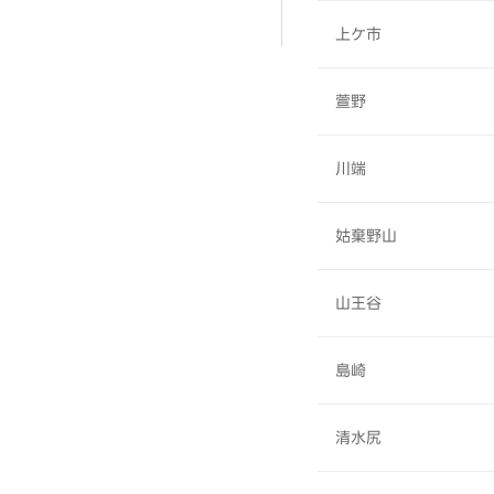
上ケ市
萱野
川端
姑棄野山
山王谷
島崎
清水尻