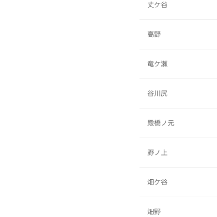
丈ケ谷
高野
竜ケ瀬
谷川尻
殿橋ノ元
野ノ上
畑ケ谷
畑野