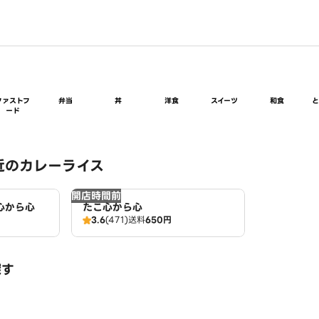
ファストフ
弁当
丼
洋食
スイーツ
和食
ード
近のカレーライス
開店時間前
心から心
たこ心から心
3.6
(471)
送料
650円
探す