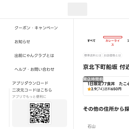
現在のお届け先：
クーポン・キャンペーン
すべて
カレーライ
お知らせ
ス
出前にゃんクラブとは
標準送料とは
お店価格とは
京北下町船坂 付
ヘルプ・お問い合わせ
開店時間前
アプリダウンロード
1日限定77食丼 たこ
2.9
(74)
送料
650円
二次元コードはこちら
アプリでもっと便利に
その他の住所から
石山