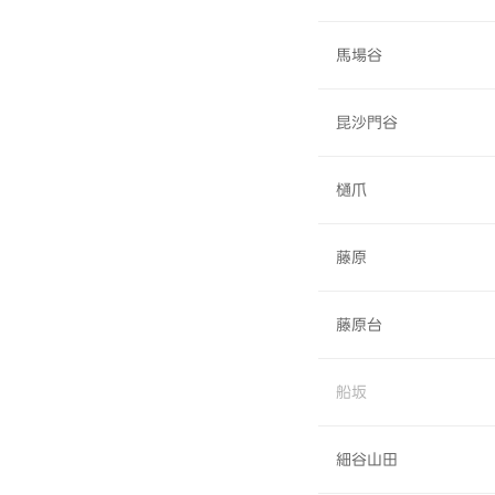
馬場谷
昆沙門谷
樋爪
藤原
藤原台
船坂
細谷山田