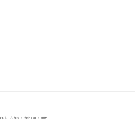
京都市 右京区
京北下町
船坂