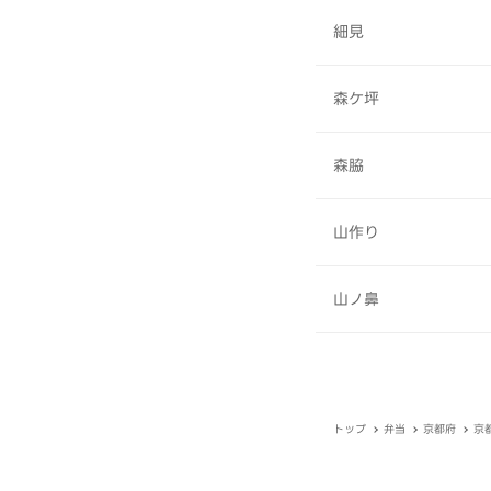
細見
森ケ坪
森脇
山作り
山ノ鼻
トップ
弁当
京都府
京