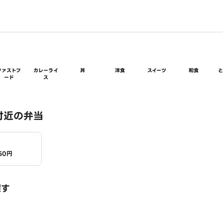
ファストフ
カレーライ
丼
洋食
スイーツ
和食
ード
ス
付近の弁当
50円
探す