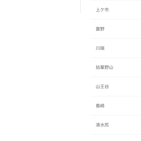
上ケ市
萱野
川端
姑棄野山
山王谷
島崎
清水尻