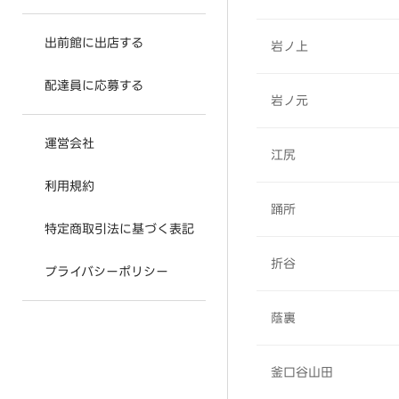
出前館に出店する
岩ノ上
配達員に応募する
岩ノ元
運営会社
江尻
利用規約
踊所
特定商取引法に基づく表記
折谷
プライバシーポリシー
蔭裏
釜口谷山田