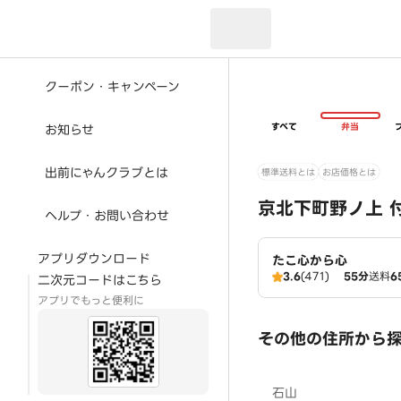
現在のお届け先：
クーポン・キャンペーン
すべて
弁当
お知らせ
出前にゃんクラブとは
標準送料とは
お店価格とは
京北下町野ノ上 
ヘルプ・お問い合わせ
アプリダウンロード
たこ心から心
3.6
(471)
55分
送料
6
二次元コードはこちら
アプリでもっと便利に
その他の住所から
石山