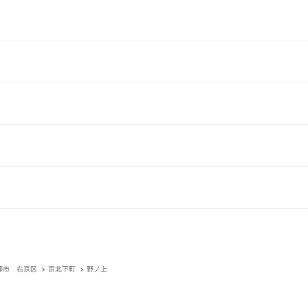
都市 右京区
京北下町
野ノ上