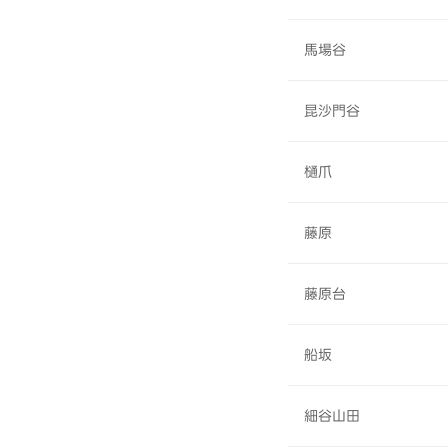
馬場谷
昆沙門谷
樋爪
藤原
藤原台
船坂
細谷山田