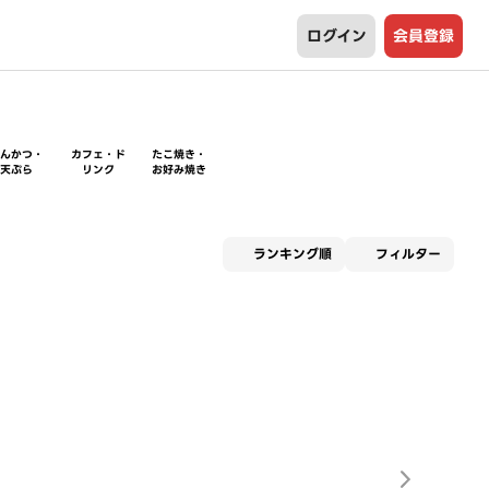
ログイン
会員登録
とんかつ・
カフェ・ド
たこ焼き・
天ぷら
リンク
お好み焼き
適用な
ランキング順
フィルター