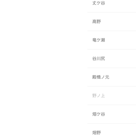
丈ケ谷
高野
竜ケ瀬
谷川尻
殿橋ノ元
野ノ上
畑ケ谷
畑野