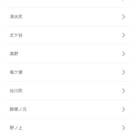
清水尻
丈ケ谷
高野
竜ケ瀬
谷川尻
殿橋ノ元
野ノ上