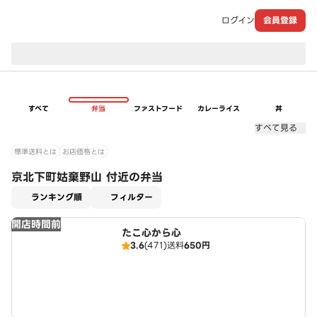
ログイン
会員登録
現在のお届け先：
すべて
弁当
ファストフード
カレーライス
丼
すべて見る
標準送料とは
お店価格とは
京北下町姑棄野山 付近の弁当
適用なし
ランキング順
フィルター
開店時間前
たこ心から心
3.6
(471)
送料
650円