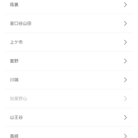
蔭裏
釜口谷山田
上ケ市
萱野
川端
姑棄野山
山王谷
島崎