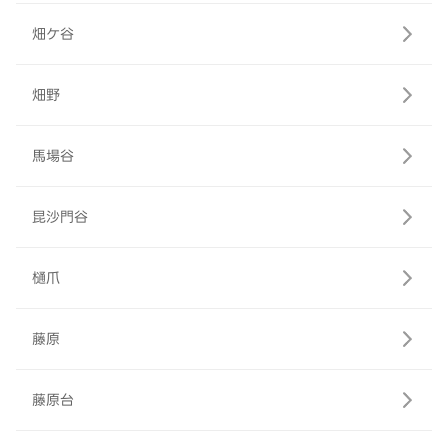
畑ケ谷
畑野
馬場谷
昆沙門谷
樋爪
藤原
藤原台