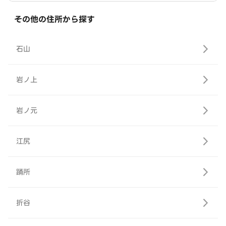
その他の住所から探す
石山
岩ノ上
岩ノ元
江尻
踊所
折谷