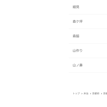
細見
森ケ坪
森脇
山作り
山ノ鼻
トップ
弁当
京都府
京