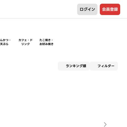
ログイン
会員登録
とんかつ・
カフェ・ド
たこ焼き・
天ぷら
リンク
お好み焼き
適用な
ランキング順
フィルター