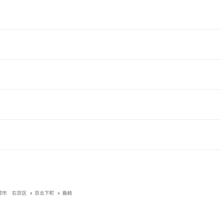
都市 右京区
京北下町
島崎