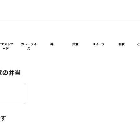
ファストフ
カレーライ
丼
洋食
スイーツ
和食
ード
ス
近の弁当
探す