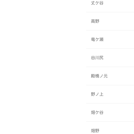
丈ケ谷
高野
竜ケ瀬
谷川尻
殿橋ノ元
野ノ上
畑ケ谷
畑野