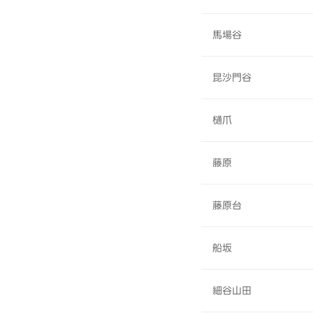
馬場谷
昆沙門谷
樋爪
藤原
藤原台
船坂
細谷山田