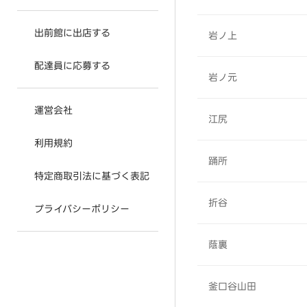
出前館に出店する
岩ノ上
配達員に応募する
岩ノ元
運営会社
江尻
利用規約
踊所
特定商取引法に基づく表記
折谷
プライバシーポリシー
蔭裏
釜口谷山田