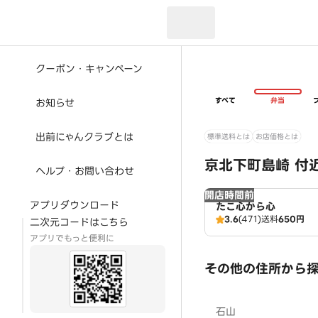
現在のお届け先：
クーポン・キャンペーン
すべて
弁当
お知らせ
出前にゃんクラブとは
標準送料とは
お店価格とは
京北下町島崎 付
ヘルプ・お問い合わせ
開店時間前
アプリダウンロード
たこ心から心
3.6
(471)
送料
650円
二次元コードはこちら
アプリでもっと便利に
その他の住所から
石山