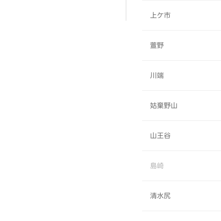
上ケ市
萱野
川端
姑棄野山
山王谷
島崎
清水尻