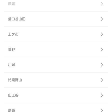
蔭裏
釜口谷山田
上ケ市
萱野
川端
姑棄野山
山王谷
島崎