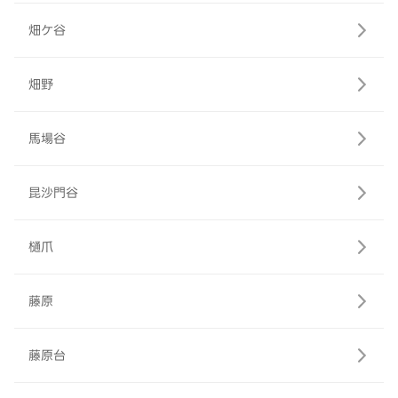
畑ケ谷
畑野
馬場谷
昆沙門谷
樋爪
藤原
藤原台