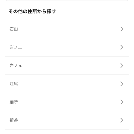
その他の住所から探す
石山
岩ノ上
岩ノ元
江尻
踊所
折谷