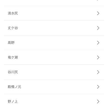
清水尻
丈ケ谷
高野
竜ケ瀬
谷川尻
殿橋ノ元
野ノ上