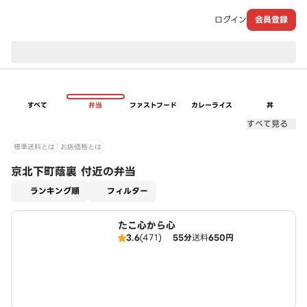
ログイン
会員登録
現在のお届け先：
すべて
弁当
ファストフード
カレーライス
丼
すべて見る
標準送料とは
お店価格とは
京北下町蔭裏 付近の弁当
適用なし
ランキング順
フィルター
たこ心から心
3.6
(471)
55分
送料
650円