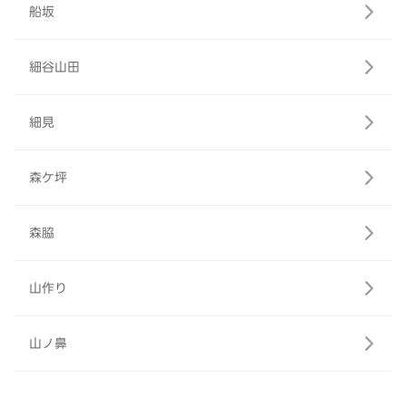
船坂
細谷山田
細見
森ケ坪
森脇
山作り
山ノ鼻