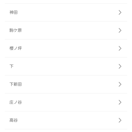
神田
駒ケ原
櫻ノ坪
下
下新田
庄ノ谷
高谷