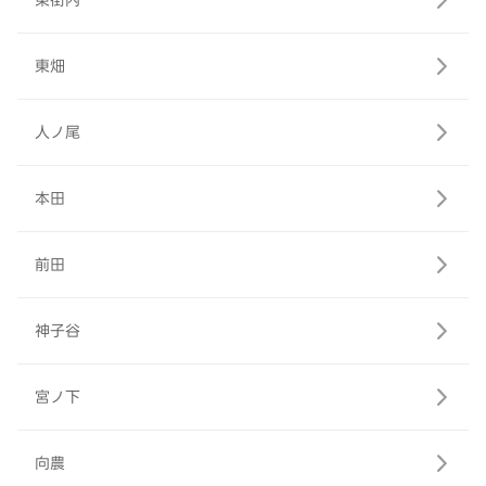
東街内
東畑
人ノ尾
本田
前田
神子谷
宮ノ下
向農