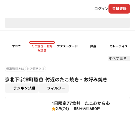
ログイン
会員登録
現在のお届け先：
すべて
たこ焼き・お好
ファストフード
弁当
カレーライス
み焼き
すべて見る
標準送料とは
お店価格とは
京北下宇津町脇谷 付近のたこ焼き・お好み焼き
適用なし
ランキング順
フィルター
1日限定77食丼 たこ心から心
2.9
(74)
55分
送料
650円