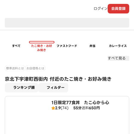
ログイン
会員登録
現在のお届け先：
すべて
たこ焼き・お好
ファストフード
弁当
カレーライス
み焼き
すべて見る
標準送料とは
お店価格とは
京北下宇津町西街内 付近のたこ焼き・お好み焼き
適用なし
ランキング順
フィルター
1日限定77食丼 たこ心から心
2.9
(74)
55分
送料
650円