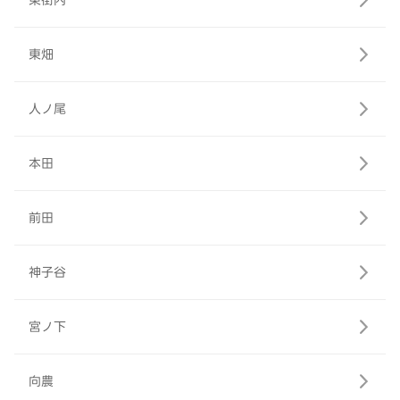
東街内
東畑
人ノ尾
本田
前田
神子谷
宮ノ下
向農