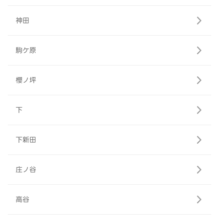
神田
駒ケ原
櫻ノ坪
下
下新田
庄ノ谷
高谷