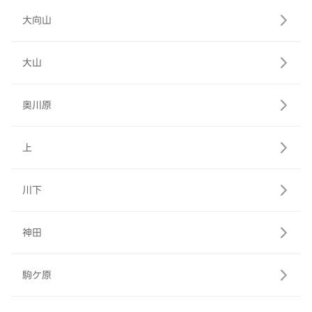
大向山
大山
奥川原
上
川下
神田
駒ケ原