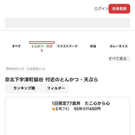
ログイン
会員登録
現在のお届け先：
すべて
とんかつ・天ぷ
ファストフード
弁当
カレーライス
ら
すべて見る
標準送料とは
お店価格とは
京北下宇津町脇谷 付近のとんかつ・天ぷら
適用なし
ランキング順
フィルター
1日限定77食丼 たこ心から心
2.9
(74)
55分
送料
650円