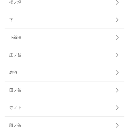
櫻ノ坪
下
下新田
庄ノ谷
高谷
田ノ谷
寺ノ下
殿ノ谷