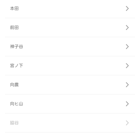
本田
前田
神子谷
宮ノ下
向農
向ヒ山
脇谷