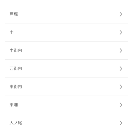
戸堀
中
中街内
西街内
東街内
東畑
人ノ尾