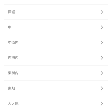
戸堀
中
中街内
西街内
東街内
東畑
人ノ尾