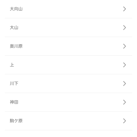
大向山
大山
奥川原
上
川下
神田
駒ケ原