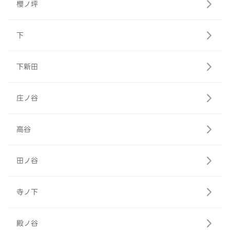
櫻ノ坪
下
下新田
庄ノ谷
高谷
田ノ谷
寺ノ下
殿ノ谷