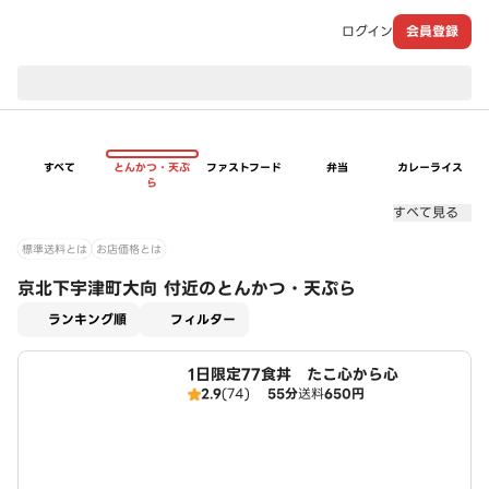
ログイン
会員登録
現在のお届け先：
すべて
とんかつ・天ぷ
ファストフード
弁当
カレーライス
ら
すべて見る
標準送料とは
お店価格とは
京北下宇津町大向 付近のとんかつ・天ぷら
適用なし
ランキング順
フィルター
1日限定77食丼 たこ心から心
2.9
(74)
55分
送料
650円