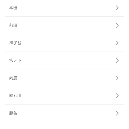
本田
前田
神子谷
宮ノ下
向農
向ヒ山
脇谷