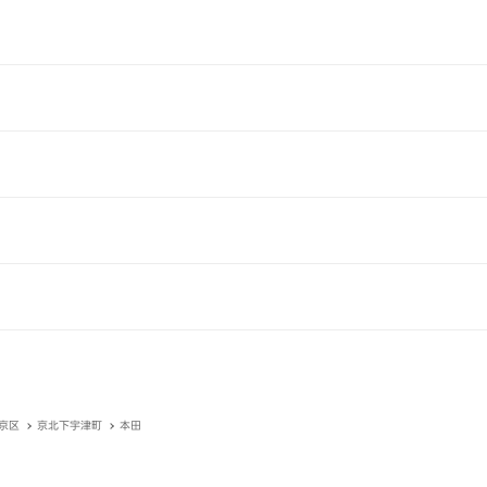
京区
京北下宇津町
本田