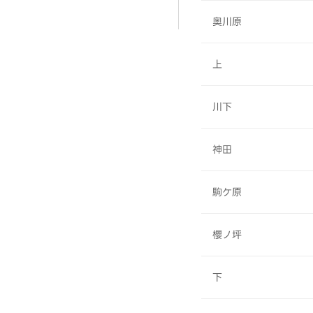
奥川原
上
川下
神田
駒ケ原
櫻ノ坪
下