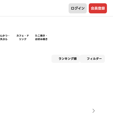
ログイン
会員登録
とんかつ・
カフェ・ド
たこ焼き・
天ぷら
リンク
お好み焼き
適用な
ランキング順
フィルター