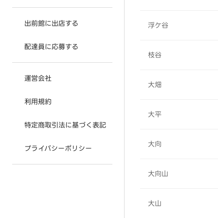
出前館に出店する
浮ケ谷
配達員に応募する
枝谷
運営会社
大畑
利用規約
大平
特定商取引法に基づく表記
大向
プライバシーポリシー
大向山
大山