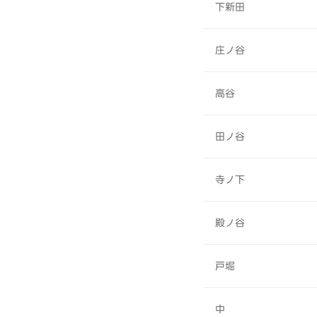
下新田
庄ノ谷
高谷
田ノ谷
寺ノ下
殿ノ谷
戸堀
中