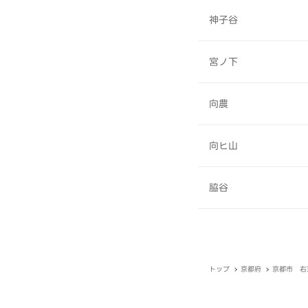
神子谷
宮ノ下
向農
向ヒ山
脇谷
トップ
京都府
京都市 右