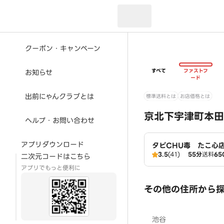
現在のお届け先：
クーポン・キャンペーン
すべて
ファストフ
お知らせ
ード
出前にゃんクラブとは
標準送料とは
お店価格とは
京北下宇津町本田
ヘルプ・お問い合わせ
アプリダウンロード
タピCHU毒 たこ心
3.5
(41)
55分
送料
65
二次元コードはこちら
アプリでもっと便利に
その他の住所から
池谷