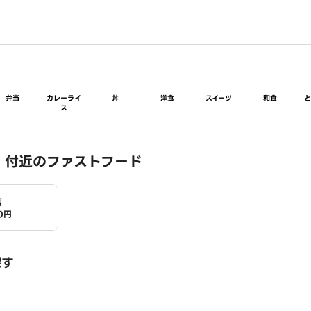
弁当
カレーライ
丼
洋食
スイーツ
和食
ス
 付近のファストフード
店
0円
探す