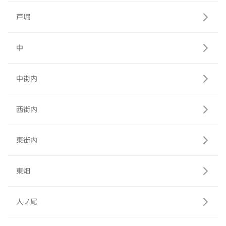
戸堀
中
中街内
西街内
東街内
東畑
人ノ尾