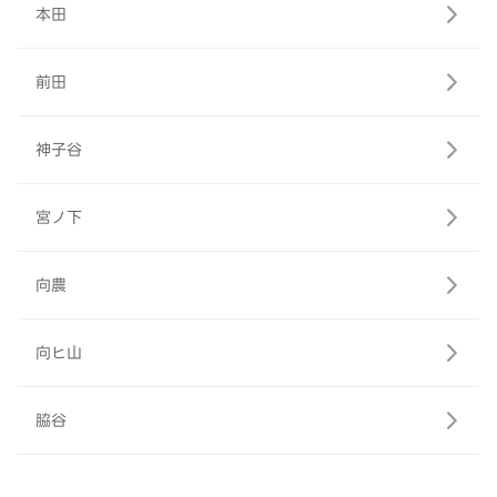
本田
前田
神子谷
宮ノ下
向農
向ヒ山
脇谷