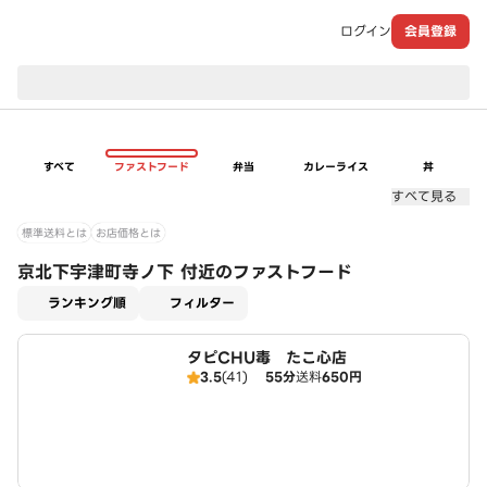
ログイン
会員登録
現在のお届け先：
すべて
ファストフード
弁当
カレーライス
丼
すべて見る
標準送料とは
お店価格とは
京北下宇津町寺ノ下 付近のファストフード
適用なし
ランキング順
フィルター
タピCHU毒 たこ心店
3.5
(41)
55分
送料
650円