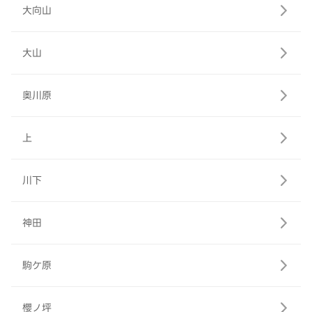
大向山
大山
奥川原
上
川下
神田
駒ケ原
櫻ノ坪