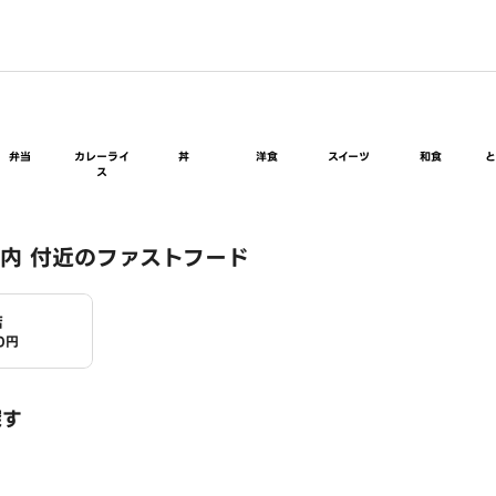
弁当
カレーライ
丼
洋食
スイーツ
和食
ス
内 付近のファストフード
店
0円
探す