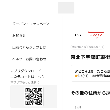
現在のお届け先：
クーポン・キャンペーン
すべて
ファストフ
お知らせ
ード
出前にゃんクラブとは
標準送料とは
お店価格とは
京北下宇津町東街
ヘルプ・お問い合わせ
アプリダウンロード
タピCHU毒 たこ心
3.5
(41)
55分
送料
65
二次元コードはこちら
アプリでもっと便利に
その他の住所から
池谷