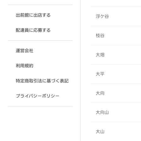
出前館に出店する
浮ケ谷
配達員に応募する
枝谷
運営会社
大畑
利用規約
大平
特定商取引法に基づく表記
大向
プライバシーポリシー
大向山
大山