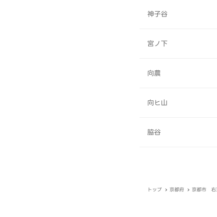
神子谷
宮ノ下
向農
向ヒ山
脇谷
トップ
京都府
京都市 右