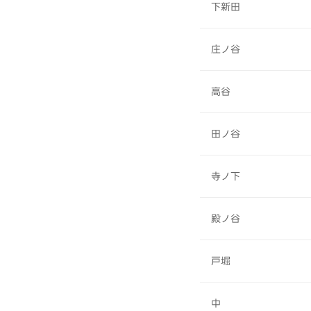
下新田
庄ノ谷
高谷
田ノ谷
寺ノ下
殿ノ谷
戸堀
中