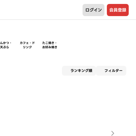
ログイン
会員登録
とんかつ・
カフェ・ド
たこ焼き・
天ぷら
リンク
お好み焼き
適用な
ランキング順
フィルター