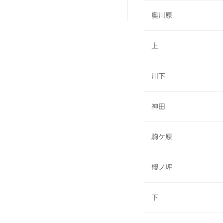
奥川原
上
川下
神田
駒ケ原
櫻ノ坪
下