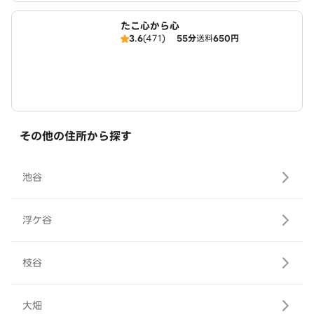
たこ心から心
3.6
(471)
55分
送料
650円
その他の住所から探す
池谷
浮ケ谷
枝谷
大畑