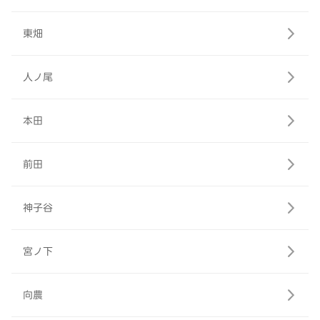
東畑
人ノ尾
本田
前田
神子谷
宮ノ下
向農