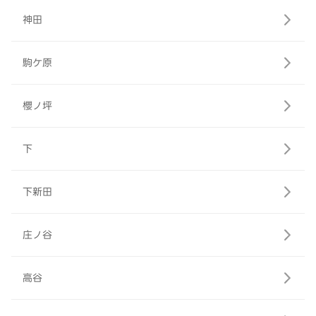
神田
駒ケ原
櫻ノ坪
下
下新田
庄ノ谷
高谷