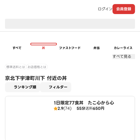
ログイン
会員登録
現在のお届け先：
すべて
丼
ファストフード
弁当
カレーライス
すべて見る
標準送料とは
お店価格とは
京北下宇津町川下 付近の丼
適用なし
ランキング順
フィルター
1日限定77食丼 たこ心から心
2.9
(74)
55分
送料
650円