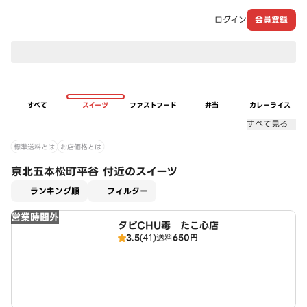
ログイン
会員登録
現在のお届け先：
すべて
スイーツ
ファストフード
弁当
カレーライス
すべて見る
標準送料とは
お店価格とは
京北五本松町平谷 付近のスイーツ
適用なし
ランキング順
フィルター
営業時間外
タピCHU毒 たこ心店
3.5
(41)
送料
650円