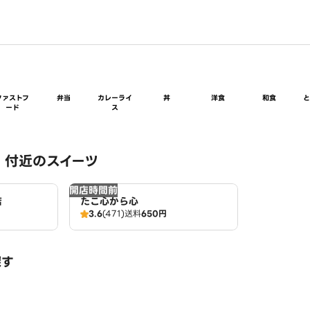
ファストフ
弁当
カレーライ
丼
洋食
和食
ード
ス
 付近のスイーツ
開店時間前
店
たこ心から心
3.6
(471)
送料
650円
探す