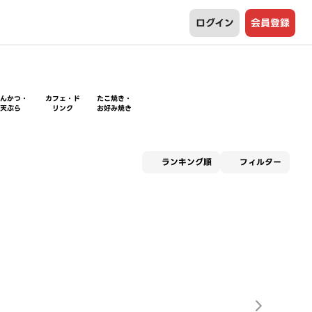
ログイン
会員登録
とんかつ・
カフェ・ド
たこ焼き・
天ぷら
リンク
お好み焼き
適用な
ランキング順
フィルター