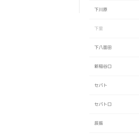
下川原
下里
下八面田
新稲谷口
セバト
セバト口
辰振