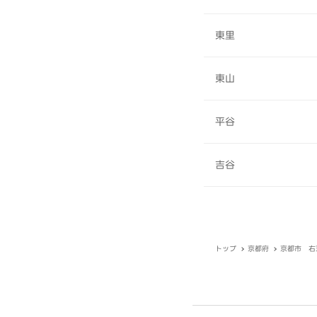
東里
東山
平谷
吉谷
トップ
京都府
京都市 右