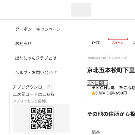
現在のお届け先：
クーポン・キャンペーン
すべて
スイーツ
お知らせ
出前にゃんクラブとは
標準送料とは
お店価格とは
京北五本松町下里
ヘルプ・お問い合わせ
開店時間前
アプリダウンロード
タピCHU毒 たこ心
3.5
(41)
送料
650円
二次元コードはこちら
アプリでもっと便利に
その他の住所から
稲谷