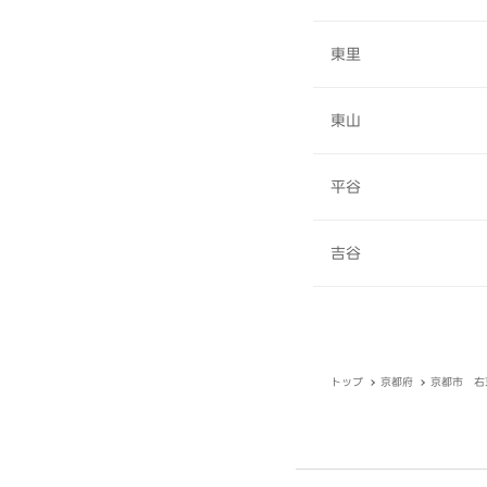
東里
東山
平谷
吉谷
トップ
京都府
京都市 右