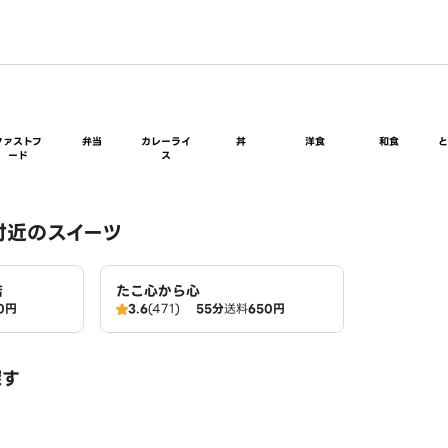
ファストフ
弁当
カレーライ
丼
洋食
和食
ード
ス
付近のスイーツ
店
たこ心から心
0円
3.6
(471)
55分
送料
650円
探す