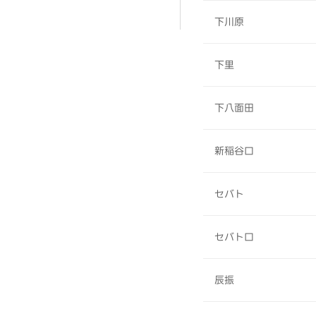
下川原
下里
下八面田
新稲谷口
セバト
セバト口
辰振