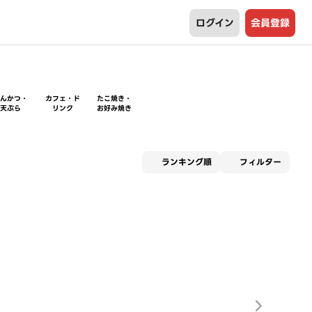
ログイン
会員登録
とんかつ・
カフェ・ド
たこ焼き・
天ぷら
リンク
お好み焼き
適用な
ランキング順
フィルター