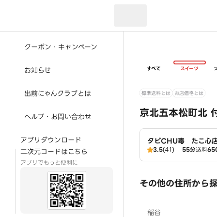
現在のお届け先：
クーポン・キャンペーン
すべて
スイーツ
お知らせ
出前にゃんクラブとは
標準送料とは
お店価格とは
京北五本松町北 
ヘルプ・お問い合わせ
アプリダウンロード
タピCHU毒 たこ心
3.5
(41)
55分
送料
65
二次元コードはこちら
アプリでもっと便利に
その他の住所から
稲谷