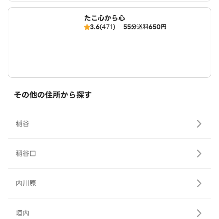
たこ心から心
3.6
(471)
55分
送料
650円
その他の住所から探す
稲谷
稲谷口
内川原
垣内