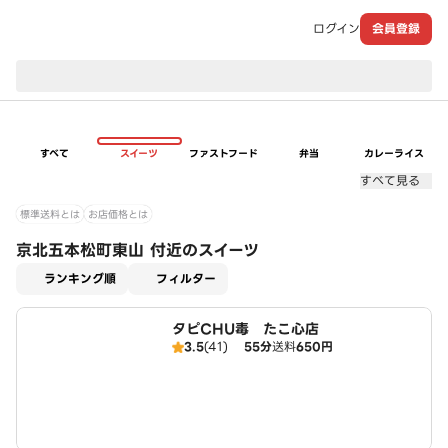
ログイン
会員登録
現在のお届け先：
すべて
スイーツ
ファストフード
弁当
カレーライス
すべて見る
標準送料とは
お店価格とは
京北五本松町東山 付近のスイーツ
適用なし
ランキング順
フィルター
タピCHU毒 たこ心店
3.5
(41)
55分
送料
650円