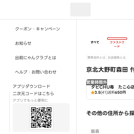
現在のお届け先：
クーポン・キャンペーン
すべて
ファストフ
お知らせ
ード
出前にゃんクラブとは
標準送料とは
お店価格とは
京北大野町森田 
ヘルプ・お問い合わせ
営業時間外
アプリダウンロード
タピCHU毒 たこ心
3.5
(41)
送料
650円
二次元コードはこちら
アプリでもっと便利に
その他の住所から
飯森