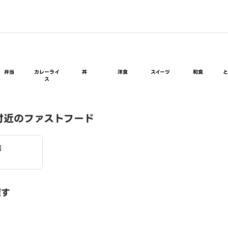
弁当
カレーライ
丼
洋食
スイーツ
和食
ス
付近のファストフード
店
探す