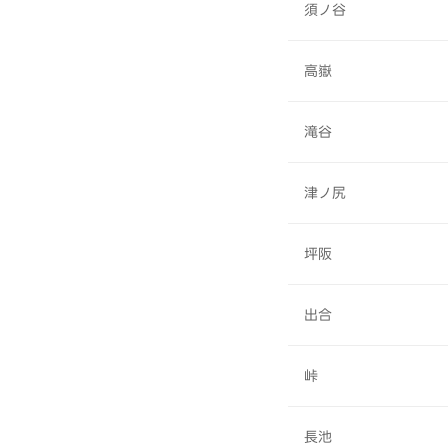
須ノ谷
高嶽
滝谷
津ノ尻
坪阪
出合
峠
長池