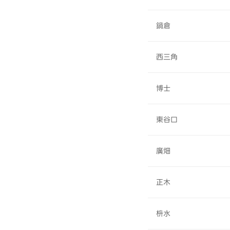
鍋倉
西三角
博士
東谷口
廣畑
正木
枡水