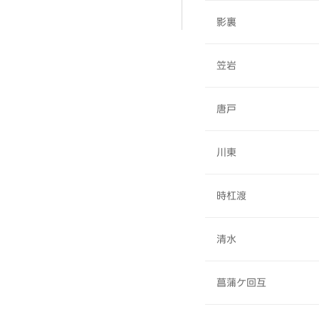
影裏
笠岩
唐戸
川東
時杠渡
清水
菖蒲ケ回互