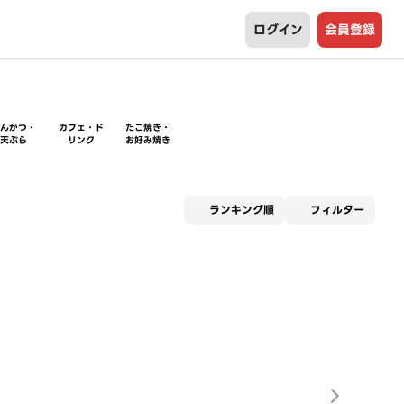
ログイン
会員登録
とんかつ・
カフェ・ド
たこ焼き・
天ぷら
リンク
お好み焼き
適用な
ランキング順
フィルター