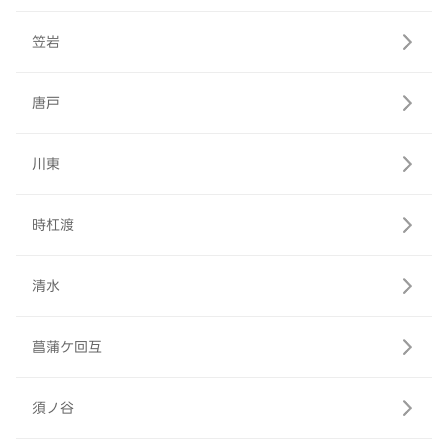
笠岩
唐戸
川東
時杠渡
清水
菖蒲ケ回互
須ノ谷