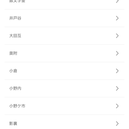
飯文字釜
井戸谷
大回互
奥附
小倉
小野内
小野ケ市
影裏