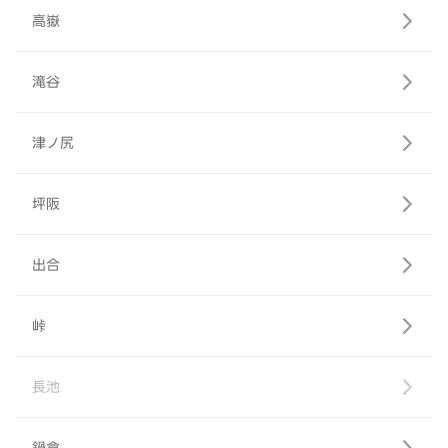
高嶽
滝谷
津ノ尻
坪阪
出合
峠
長池