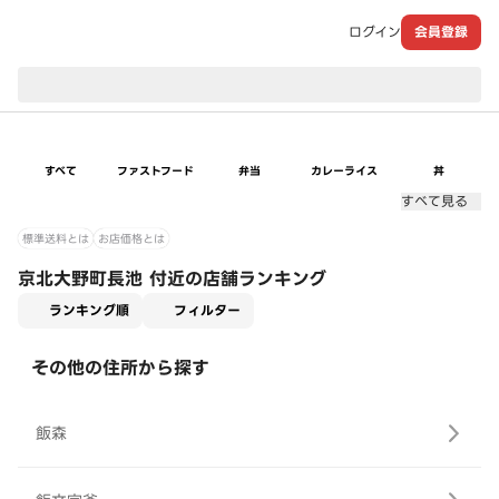
ログイン
会員登録
現在のお届け先：
すべて
ファストフード
弁当
カレーライス
丼
すべて見る
標準送料とは
お店価格とは
京北大野町長池 付近の店舗ランキング
適用なし
ランキング順
フィルター
その他の住所から探す
飯森