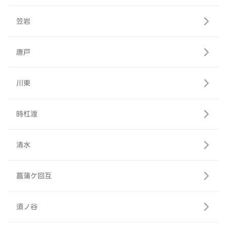
笠岩
唐戸
川東
時杠渡
清水
菖蒲ケ回互
須ノ谷