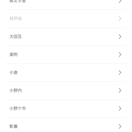
飯文字釜
井戸谷
大回互
奥附
小倉
小野内
小野ケ市
影裏