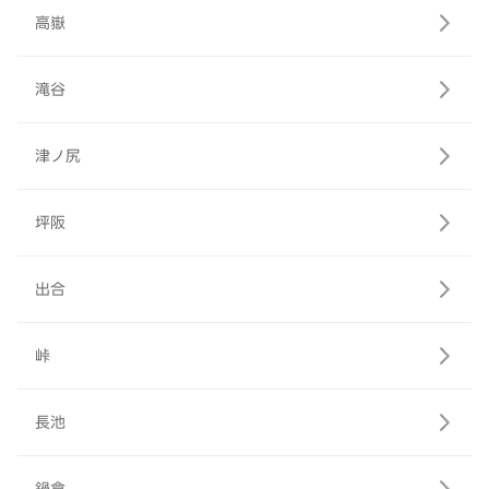
高嶽
滝谷
津ノ尻
坪阪
出合
峠
長池