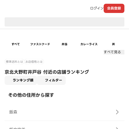
ログイン
会員登録
現在のお届け先：
すべて
ファストフード
弁当
カレーライス
丼
すべて見る
標準送料とは
お店価格とは
京北大野町井戸谷 付近の店舗ランキング
適用なし
ランキング順
フィルター
その他の住所から探す
飯森