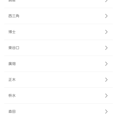
鍋倉
西三角
博士
東谷口
廣畑
正木
枡水
森田