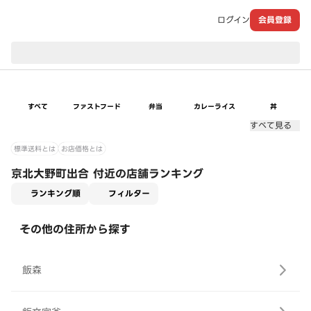
ログイン
会員登録
現在のお届け先：
すべて
ファストフード
弁当
カレーライス
丼
すべて見る
標準送料とは
お店価格とは
京北大野町出合 付近の店舗ランキング
適用なし
ランキング順
フィルター
その他の住所から探す
飯森