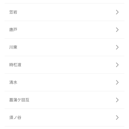
笠岩
唐戸
川東
時杠渡
清水
菖蒲ケ回互
須ノ谷