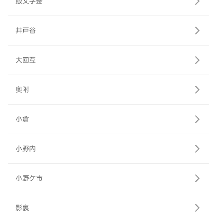
飯文字釜
井戸谷
大回互
奥附
小倉
小野内
小野ケ市
影裏