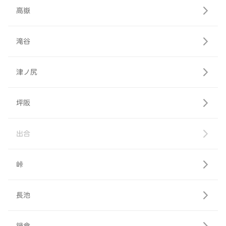
高嶽
滝谷
津ノ尻
坪阪
出合
峠
長池