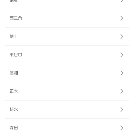
鍋倉
西三角
博士
東谷口
廣畑
正木
枡水
森田