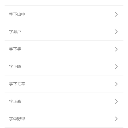
字下山中
字瀬戸
字下手
字下崎
字下モ平
字正森
字中野甲