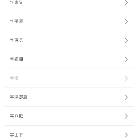
字東又
字平澤
字保気
字細畑
字堀
字湯野島
字八嶽
字山下