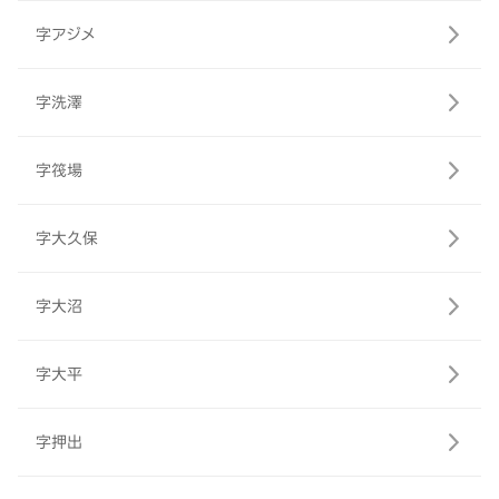
字アジメ
字洗澤
字筏場
字大久保
字大沼
字大平
字押出