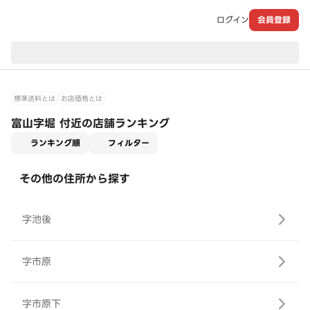
ログイン
会員登録
現在のお届け先：
標準送料とは
お店価格とは
富山字堀 付近の店舗ランキング
適用なし
ランキング順
フィルター
その他の住所から探す
字池後
字市原
字市原下