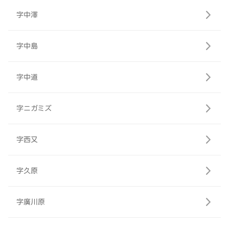
字中澤
字中島
字中道
字ニガミズ
字西又
字久原
字廣川原