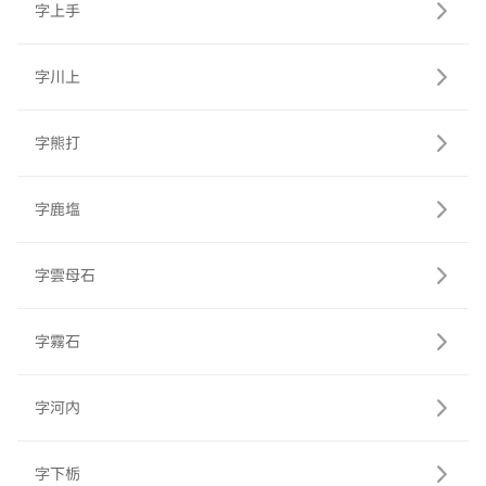
字上手
字川上
字熊打
字鹿塩
字雲母石
字霧石
字河内
字下栃