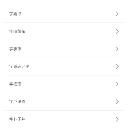
字鷹取
字田氣布
字手澤
字兎鹿ノ平
字栃澤
字戸津原
字ト子井