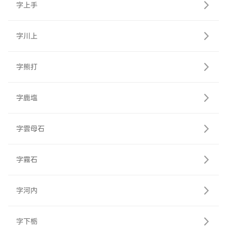
字上手
字川上
字熊打
字鹿塩
字雲母石
字霧石
字河内
字下栃