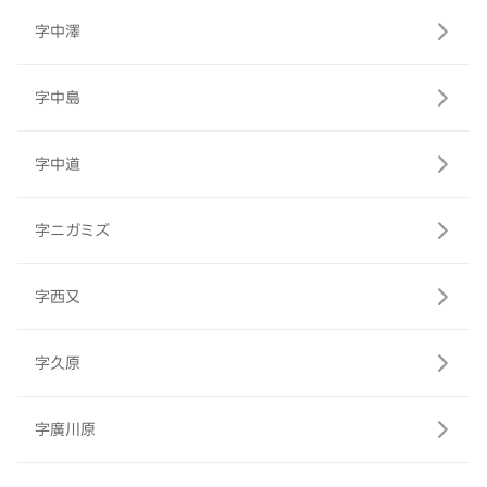
字中澤
字中島
字中道
字ニガミズ
字西又
字久原
字廣川原