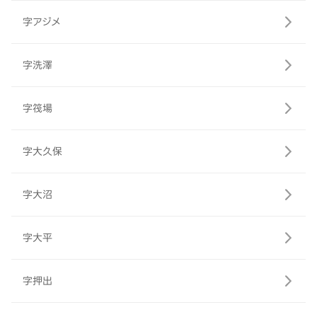
字アジメ
字洗澤
字筏場
字大久保
字大沼
字大平
字押出