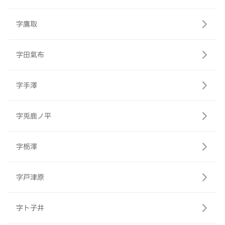
字鷹取
字田氣布
字手澤
字兎鹿ノ平
字栃澤
字戸津原
字ト子井