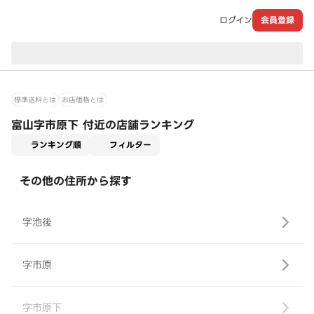
ログイン
会員登録
現在のお届け先：
標準送料とは
お店価格とは
富山字市原下 付近の店舗ランキング
適用なし
ランキング順
フィルター
その他の住所から探す
字池後
字市原
字市原下