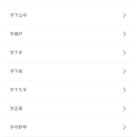
字下山中
字瀬戸
字下手
字下崎
字下モ平
字正森
字中野甲