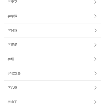
字東又
字平澤
字保気
字細畑
字堀
字湯野島
字八嶽
字山下