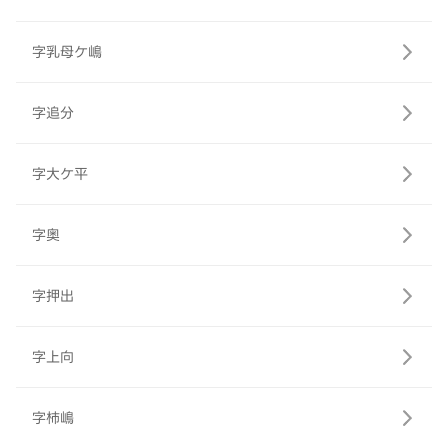
字乳母ケ嶋
字追分
字大ケ平
字奥
字押出
字上向
字柿嶋