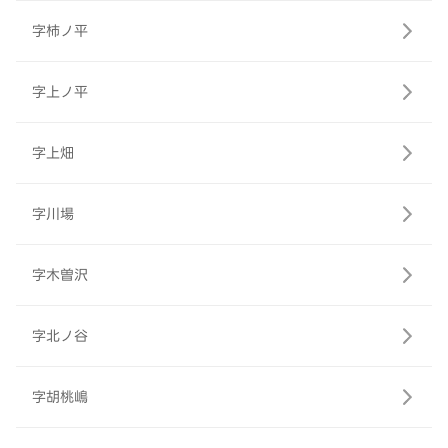
字柿ノ平
字上ノ平
字上畑
字川場
字木曽沢
字北ノ谷
字胡桃嶋