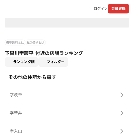
ログイン
会員登録
現在のお届け先：
標準送料とは
お店価格とは
下黒川字蕨平 付近の店舗ランキング
適用なし
ランキング順
フィルター
その他の住所から探す
字浅草
字新井
字入山