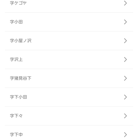
字ケゴヤ
字小田
字小屋ノ沢
字沢上
字猪見谷下
字下小田
字下々
字下中