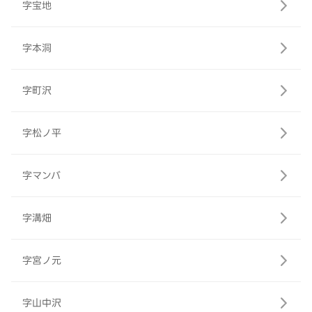
字宝地
字本洞
字町沢
字松ノ平
字マンバ
字溝畑
字宮ノ元
字山中沢