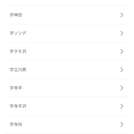
字神田
字ソンデ
字タキ沢
字立川原
字寺平
字寺平沢
字寺向