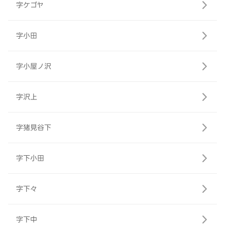
字ケゴヤ
字小田
字小屋ノ沢
字沢上
字猪見谷下
字下小田
字下々
字下中