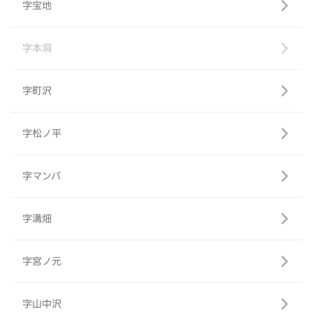
字宝地
字本洞
字町沢
字松ノ平
字マンバ
字溝畑
字宮ノ元
字山中沢