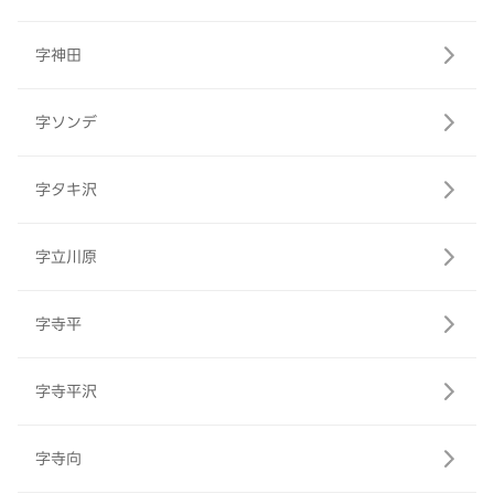
字神田
字ソンデ
字タキ沢
字立川原
字寺平
字寺平沢
字寺向