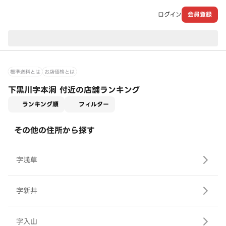
ログイン
会員登録
現在のお届け先：
標準送料とは
お店価格とは
下黒川字本洞 付近の店舗ランキング
適用なし
ランキング順
フィルター
その他の住所から探す
字浅草
字新井
字入山