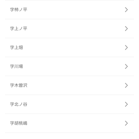
字柿ノ平
字上ノ平
字上畑
字川場
字木曽沢
字北ノ谷
字胡桃嶋