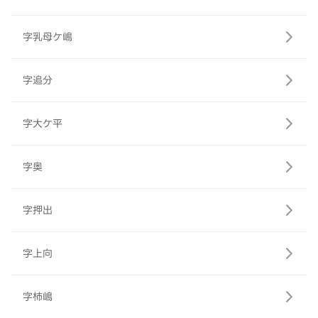
字乳母ケ嶋
字追分
字大ケ平
字奥
字押出
字上向
字柿嶋