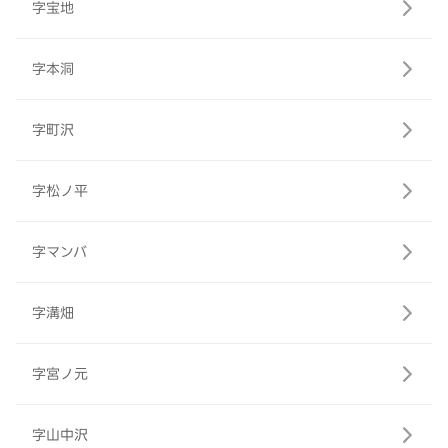
字宝地
字本洞
字町沢
字松ノ平
字マンバ
字溝畑
字宮ノ元
字山中沢