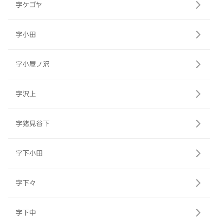
字ケゴヤ
字小田
字小屋ノ沢
字沢上
字猪見谷下
字下小田
字下々
字下中