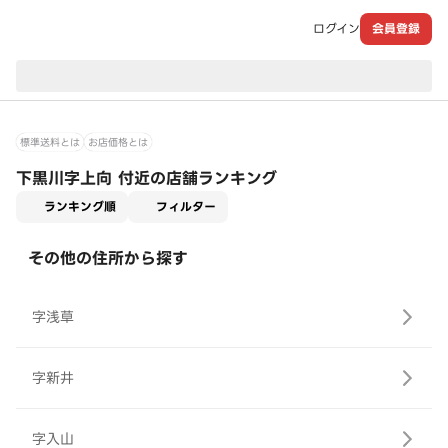
ログイン
会員登録
現在のお届け先：
標準送料とは
お店価格とは
下黒川字上向 付近の店舗ランキング
適用なし
ランキング順
フィルター
その他の住所から探す
字浅草
字新井
字入山