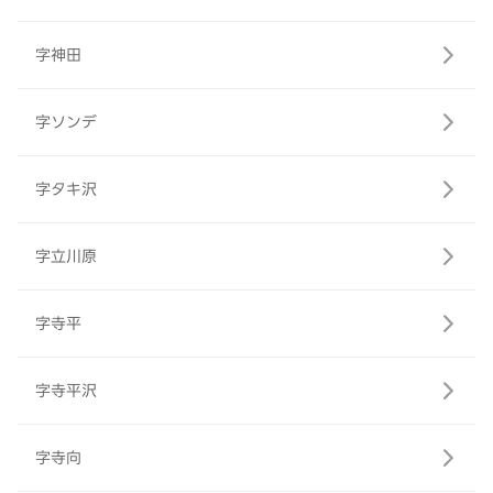
字神田
字ソンデ
字タキ沢
字立川原
字寺平
字寺平沢
字寺向