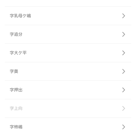
字乳母ケ嶋
字追分
字大ケ平
字奥
字押出
字上向
字柿嶋