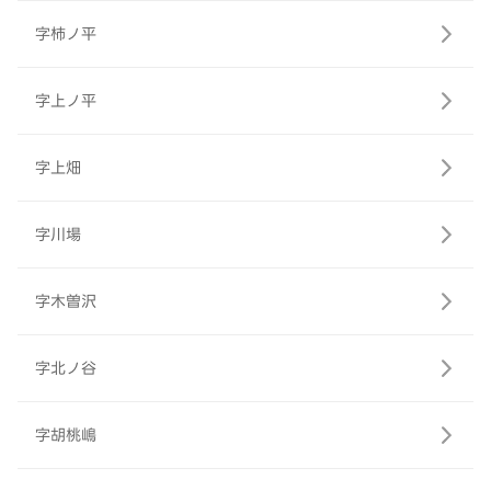
字柿ノ平
字上ノ平
字上畑
字川場
字木曽沢
字北ノ谷
字胡桃嶋