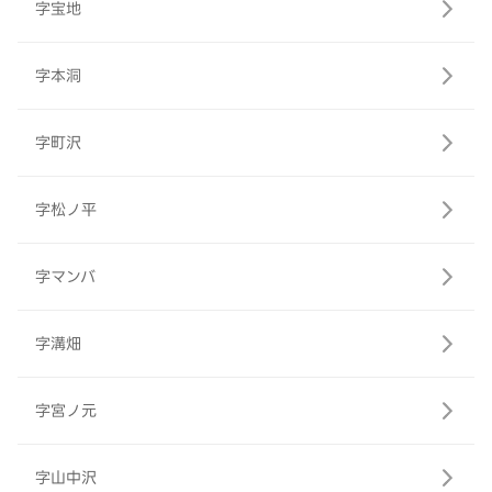
字宝地
字本洞
字町沢
字松ノ平
字マンバ
字溝畑
字宮ノ元
字山中沢