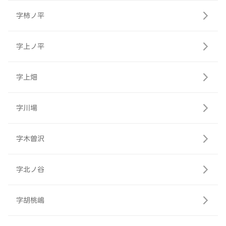
字柿ノ平
字上ノ平
字上畑
字川場
字木曽沢
字北ノ谷
字胡桃嶋