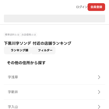
ログイン
会員登録
現在のお届け先：
標準送料とは
お店価格とは
下黒川字ソンデ 付近の店舗ランキング
適用なし
ランキング順
フィルター
その他の住所から探す
字浅草
字新井
字入山