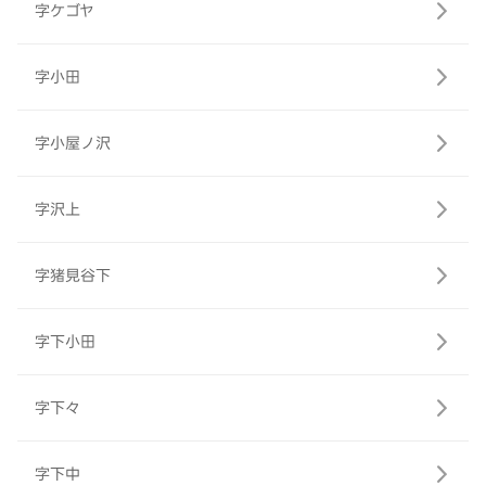
字ケゴヤ
字小田
字小屋ノ沢
字沢上
字猪見谷下
字下小田
字下々
字下中