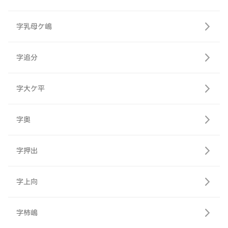
字乳母ケ嶋
字追分
字大ケ平
字奥
字押出
字上向
字柿嶋