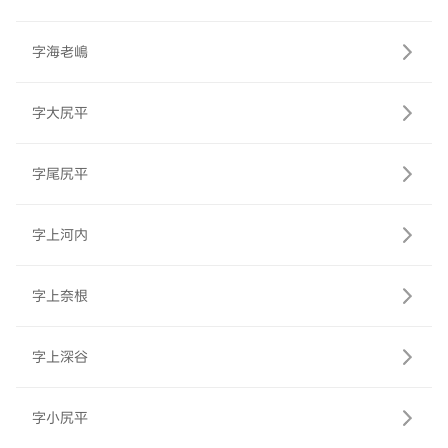
字海老嶋
字大尻平
字尾尻平
字上河内
字上奈根
字上深谷
字小尻平