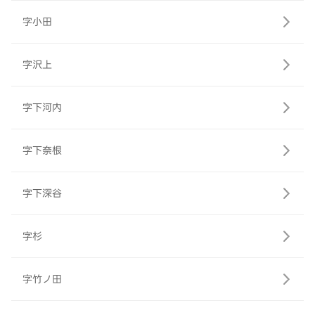
字小田
字沢上
字下河内
字下奈根
字下深谷
字杉
字竹ノ田