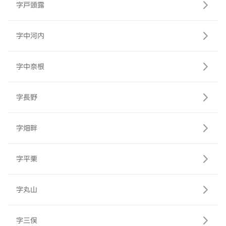
字戸頭露
字中河内
字中奈根
字長野
字畑畔
字平栗
字丸山
字三俣