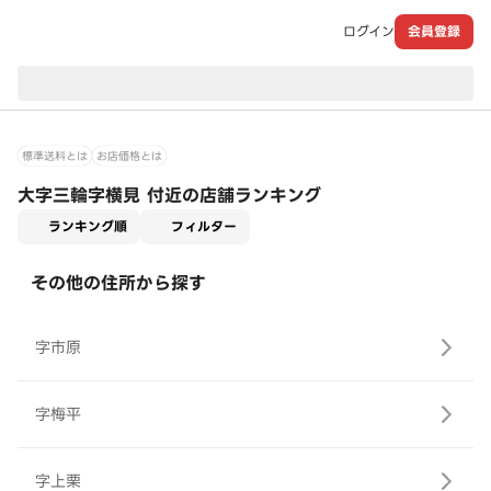
ログイン
会員登録
現在のお届け先：
標準送料とは
お店価格とは
大字三輪字横見 付近の店舗ランキング
適用なし
ランキング順
フィルター
その他の住所から探す
字市原
字梅平
字上栗