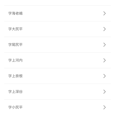
字海老嶋
字大尻平
字尾尻平
字上河内
字上奈根
字上深谷
字小尻平