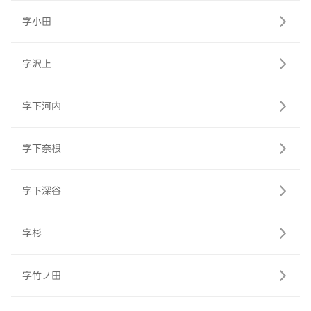
字小田
字沢上
字下河内
字下奈根
字下深谷
字杉
字竹ノ田