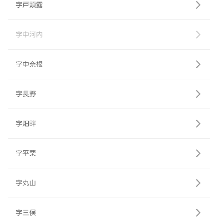
字戸頭露
字中河内
字中奈根
字長野
字畑畔
字平栗
字丸山
字三俣