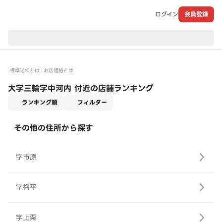
ログイン
会員登録
現在のお届け先：
標準送料とは
お店価格とは
大字三輪字中河内 付近の店舗ランキング
適用なし
ランキング順
フィルター
その他の住所から探す
字市原
字梅平
字上栗