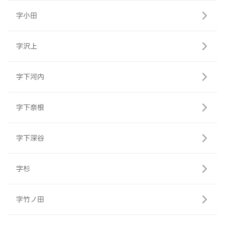
字小田
字沢上
字下河内
字下奈根
字下深谷
字杉
字竹ノ田