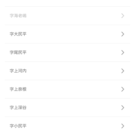
字海老嶋
字大尻平
字尾尻平
字上河内
字上奈根
字上深谷
字小尻平