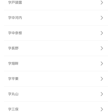
字戸頭露
字中河内
字中奈根
字長野
字畑畔
字平栗
字丸山
字三俣