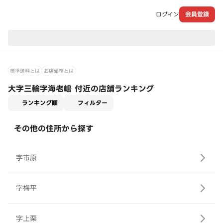
ログイン
会員登録
現在のお届け先：
標準送料とは
お店価格とは
大字三輪字海老嶋 付近の店舗ランキング
適用なし
ランキング順
フィルター
その他の住所から探す
字市原
字梅平
字上栗