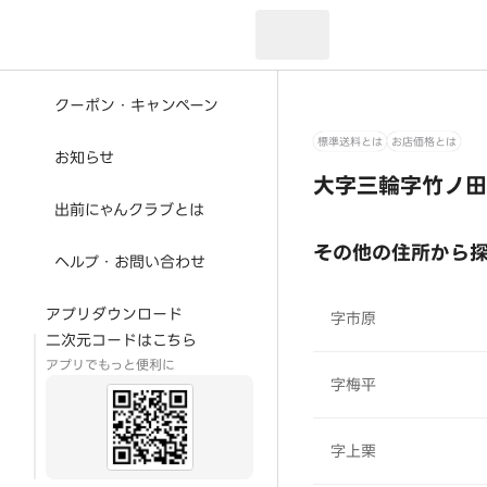
現在のお届け先：
クーポン・キャンペーン
標準送料とは
お店価格とは
お知らせ
大字三輪字竹ノ田
出前にゃんクラブとは
その他の住所から
ヘルプ・お問い合わせ
アプリダウンロード
字市原
二次元コードはこちら
アプリでもっと便利に
字梅平
字上栗