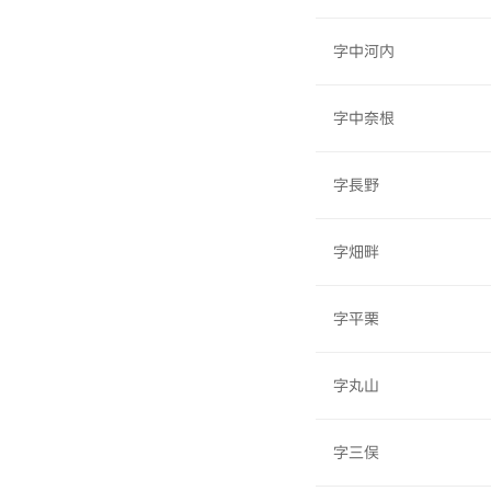
字中河内
字中奈根
字長野
字畑畔
字平栗
字丸山
字三俣