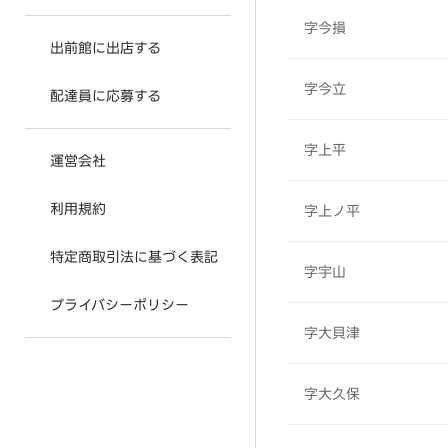
字今損
出前館に出店する
字今立
配達員に応募する
字上平
運営会社
利用規約
字上ノ平
特定商取引法に基づく表記
字宇山
プライバシーポリシー
字大貝津
字大久保