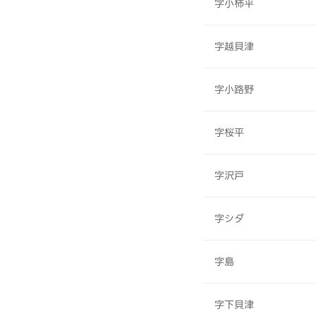
字小柿平
字越貝津
字小路野
字桜平
字沢戸
字シダ
字島
字下貝津