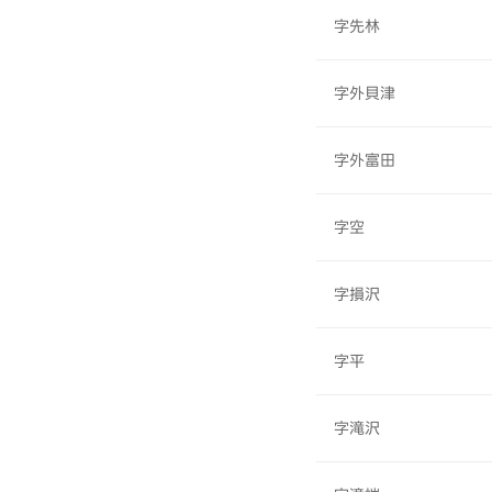
字先林
字外貝津
字外富田
字空
字損沢
字平
字滝沢