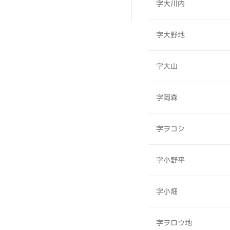
字大川内
字大野地
字大山
字岡森
字ヲコシ
字小野平
字小畑
字ヲロウ地