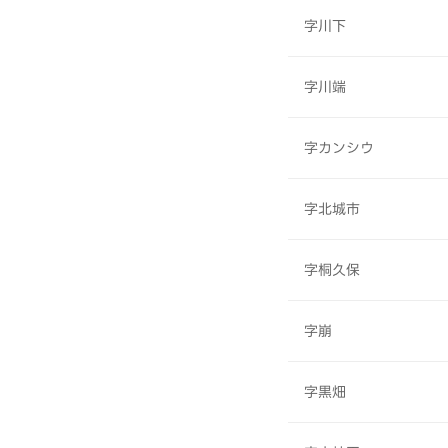
字川下
字川端
字カンシウ
字北城市
字桐久保
字崩
字黒畑