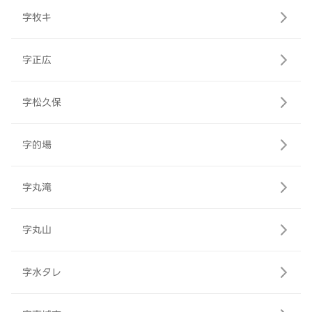
字牧キ
字正広
字松久保
字的場
字丸滝
字丸山
字水タレ