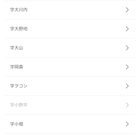
字大川内
字大野地
字大山
字岡森
字ヲコシ
字小野平
字小畑