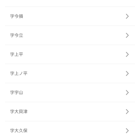
字今損
字今立
字上平
字上ノ平
字宇山
字大貝津
字大久保