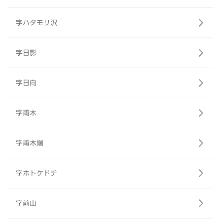
字ハタモリ沢
字日影
字日向
字甫木
字甫木端
字ホトケドチ
字前山