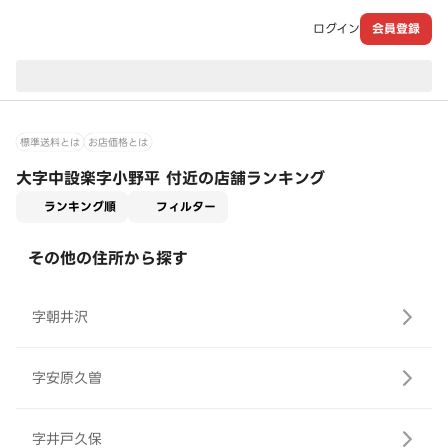
ログイン
会員登録
現在のお届け先：
標準送料とは
お店価格とは
大字中設楽字小野平 付近の店舗ランキング
適用なし
ランキング順
フィルター
その他の住所から探す
字朝井沢
字安原久曽
字井戸久保