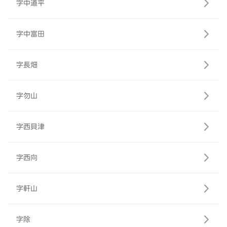
字中道平
字中富田
字長畑
字勿山
字西貝津
字西向
字軒山
字除