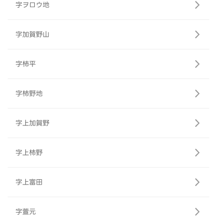
字ヲロウ地
字加賀野山
字柿平
字柿野地
字上加賀野
字上柿野
字上富田
字萱元