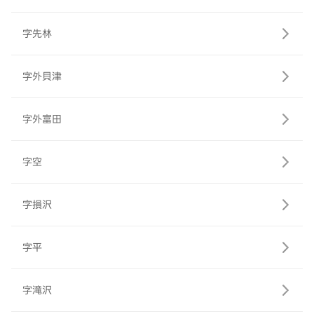
字先林
字外貝津
字外富田
字空
字損沢
字平
字滝沢