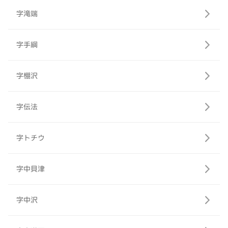
字滝端
字手綱
字棚沢
字伝法
字トチウ
字中貝津
字中沢