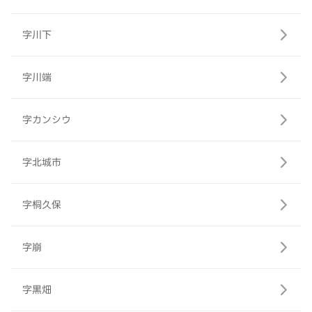
字川下
字川端
字カンシウ
字北城市
字桐久保
字崩
字黒畑