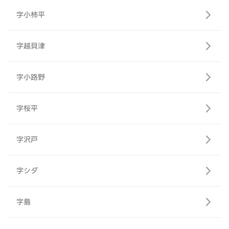
字小柿平
字越貝津
字小路野
字桜平
字沢戸
字シダ
字島