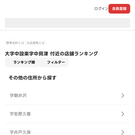
ログイン
会員登録
現在のお届け先：
標準送料とは
お店価格とは
大字中設楽字中貝津 付近の店舗ランキング
適用なし
ランキング順
フィルター
その他の住所から探す
字朝井沢
字安原久曽
字井戸久保