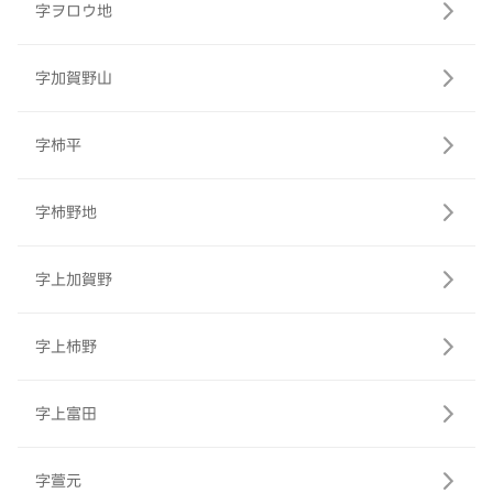
字ヲロウ地
字加賀野山
字柿平
字柿野地
字上加賀野
字上柿野
字上富田
字萱元