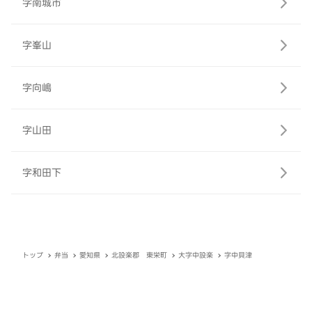
字南城市
字峯山
字向嶋
字山田
字和田下
トップ
弁当
愛知県
北設楽郡 東栄町
大字中設楽
字中貝津