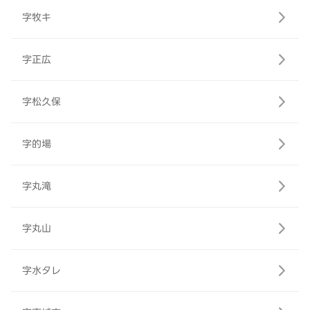
字牧キ
字正広
字松久保
字的場
字丸滝
字丸山
字水タレ