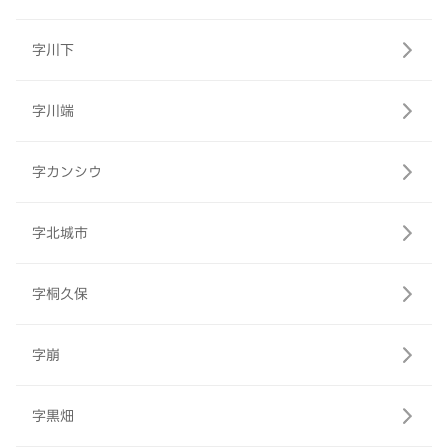
字川下
字川端
字カンシウ
字北城市
字桐久保
字崩
字黒畑