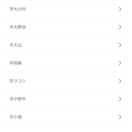
字大川内
字大野地
字大山
字岡森
字ヲコシ
字小野平
字小畑