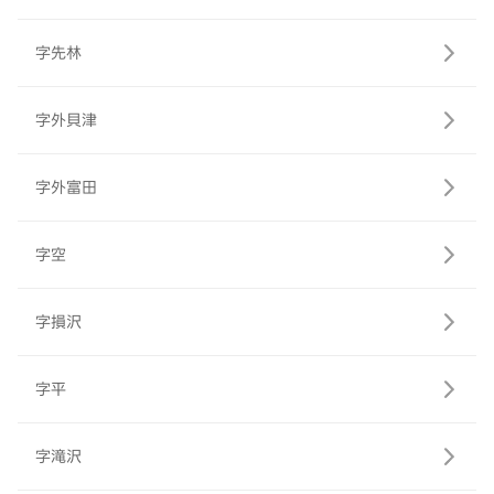
字先林
字外貝津
字外富田
字空
字損沢
字平
字滝沢