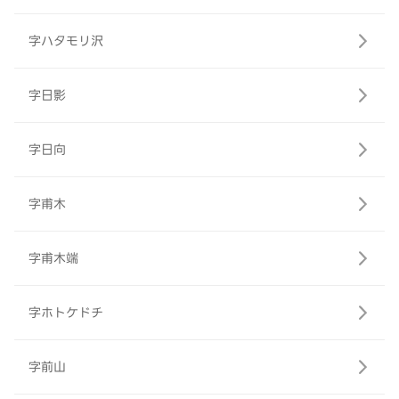
字ハタモリ沢
字日影
字日向
字甫木
字甫木端
字ホトケドチ
字前山