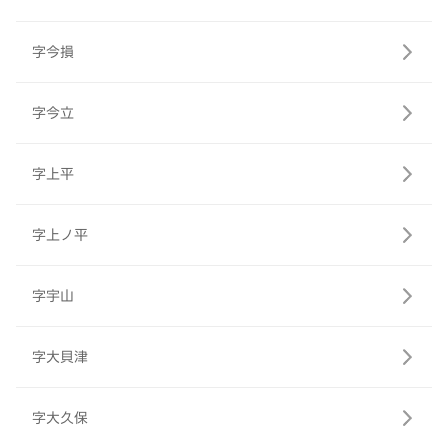
字今損
字今立
字上平
字上ノ平
字宇山
字大貝津
字大久保