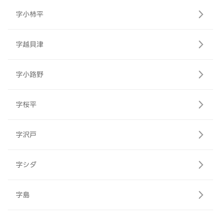
字小柿平
字越貝津
字小路野
字桜平
字沢戸
字シダ
字島