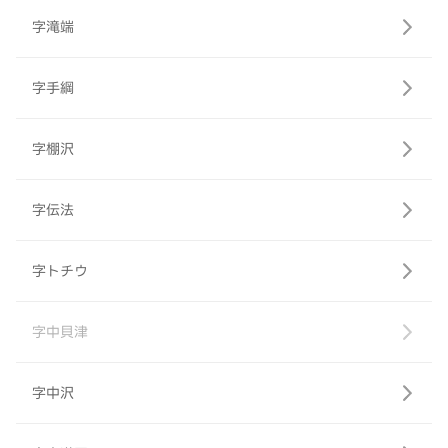
字滝端
字手綱
字棚沢
字伝法
字トチウ
字中貝津
字中沢