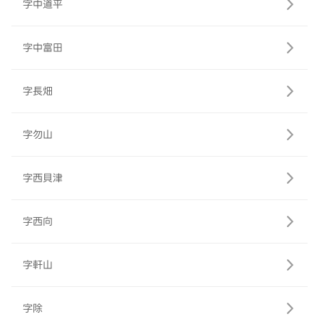
字中道平
字中富田
字長畑
字勿山
字西貝津
字西向
字軒山
字除