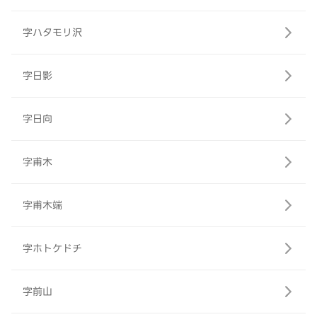
字ハタモリ沢
字日影
字日向
字甫木
字甫木端
字ホトケドチ
字前山