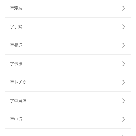
字滝端
字手綱
字棚沢
字伝法
字トチウ
字中貝津
字中沢