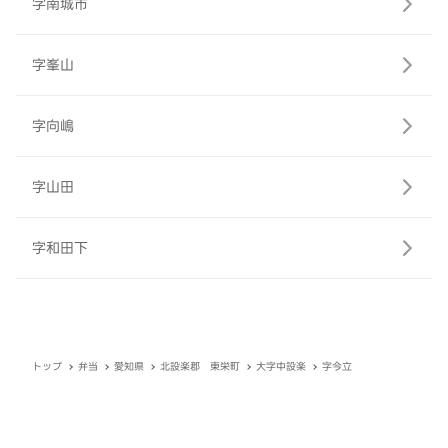
字南城市
字峯山
字向嶋
字山田
字和田下
トップ
弁当
愛知県
北設楽郡 東栄町
大字中設楽
字今立