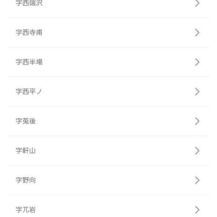
字西端沢
字西寺甫
字西半場
字西平ノ
字莵後
字軒山
字野向
字兀岩