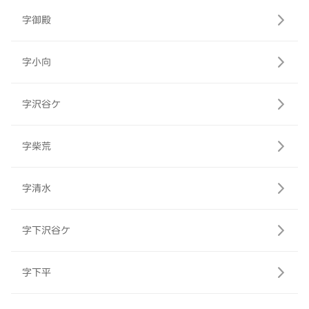
字御殿
字小向
字沢谷ケ
字柴荒
字清水
字下沢谷ケ
字下平