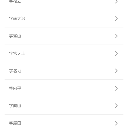
字松立
字南大沢
字峯山
字宮ノ上
字名地
字向平
字向山
字屋田