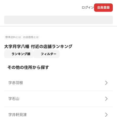
ログイン
会員登録
現在のお届け先：
標準送料とは
お店価格とは
大字月字八幡 付近の店舗ランキング
適用なし
ランキング順
フィルター
その他の住所から探す
字赤羽根
字石山
字井軒貝津