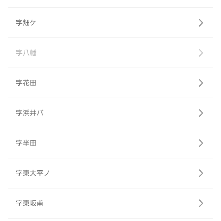
字畑ケ
字八幡
字花田
字浜井バ
字半田
字東大平ノ
字東坂甫