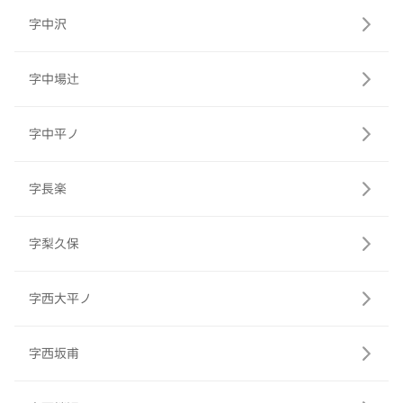
字中沢
字中場辻
字中平ノ
字長楽
字梨久保
字西大平ノ
字西坂甫