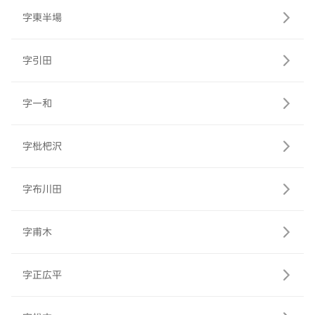
字東半場
字引田
字一和
字枇杷沢
字布川田
字甫木
字正広平