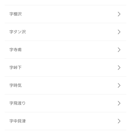
字棚沢
字タン沢
字寺甫
字峠下
字時気
字飛渡り
字中貝津