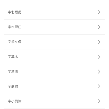
字北坂甫
字木戸口
字桐久保
字草木
字倉渕
字黒倉
字小貝津