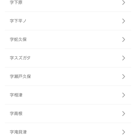
字下原
字下平ノ
字蛇久保
字スズガタ
字瀬戸久保
字相津
字高根
字滝貝津