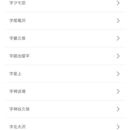
字ヲモ田
字尾篭沢
字巖久保
字鍛治屋平
字釜上
字神送場
字神谷久保
字北大沢