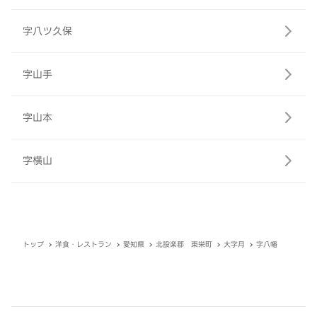
字八ツ久保
字山手
字山本
字横山
トップ
洋食・レストラン
愛知県
北設楽郡 東栄町
大字月
字八幡