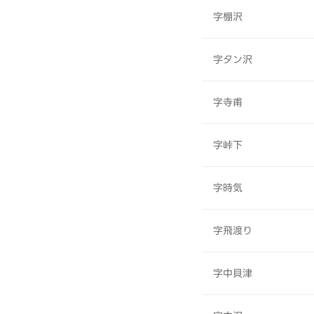
字棚沢
字タン沢
字寺甫
字峠下
字時気
字飛渡り
字中貝津