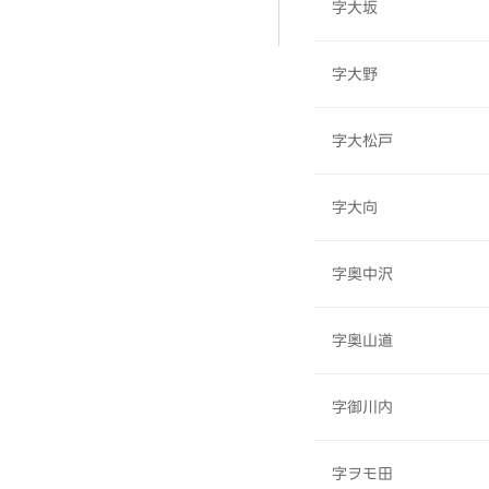
字大坂
字大野
字大松戸
字大向
字奥中沢
字奥山道
字御川内
字ヲモ田