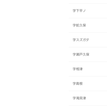
字下平ノ
字蛇久保
字スズガタ
字瀬戸久保
字相津
字高根
字滝貝津