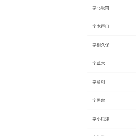
字北坂甫
字木戸口
字桐久保
字草木
字倉渕
字黒倉
字小貝津