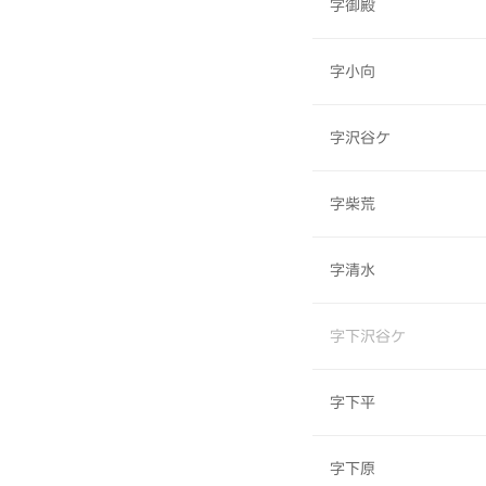
字御殿
字小向
字沢谷ケ
字柴荒
字清水
字下沢谷ケ
字下平
字下原