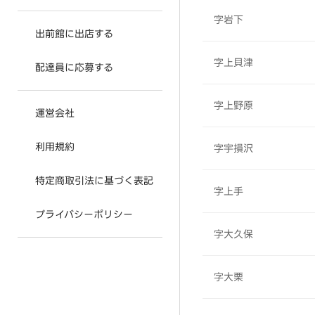
字岩下
出前館に出店する
字上貝津
配達員に応募する
字上野原
運営会社
利用規約
字宇損沢
特定商取引法に基づく表記
字上手
プライバシーポリシー
字大久保
字大栗