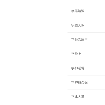
字尾篭沢
字巖久保
字鍛治屋平
字釜上
字神送場
字神谷久保
字北大沢