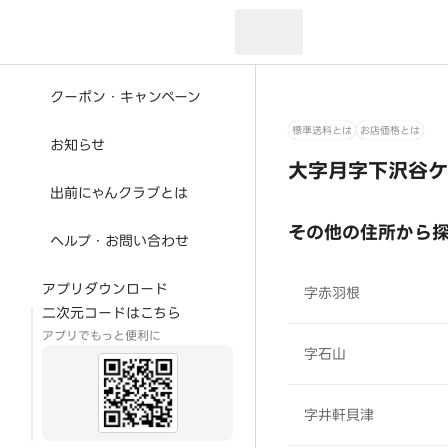
現在のお届け先：
クーポン・キャンペーン
標準送料とは
お店価格とは
お知らせ
大字月字下沢谷ケ
出前にゃんクラブとは
その他の住所から
ヘルプ・お問い合わせ
アプリダウンロード
字赤羽根
二次元コードはこちら
アプリでもっと便利に
字石山
字井軒貝津