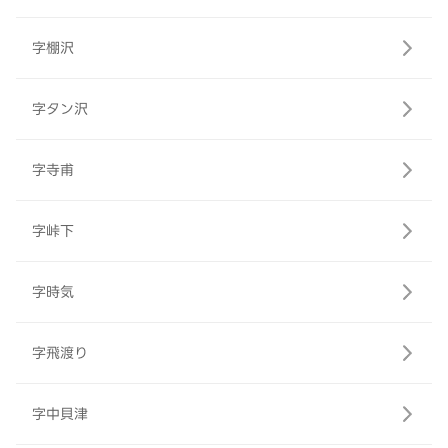
字棚沢
字タン沢
字寺甫
字峠下
字時気
字飛渡り
字中貝津