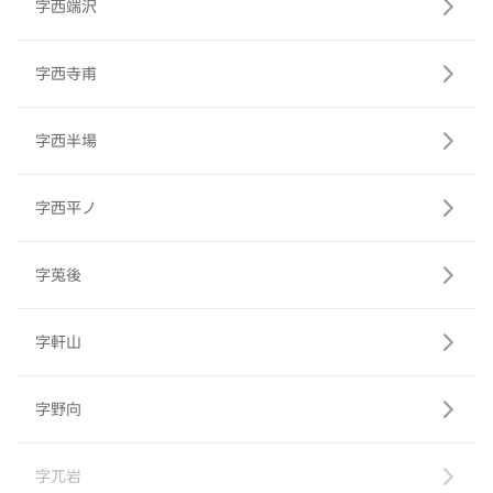
字西端沢
字西寺甫
字西半場
字西平ノ
字莵後
字軒山
字野向
字兀岩