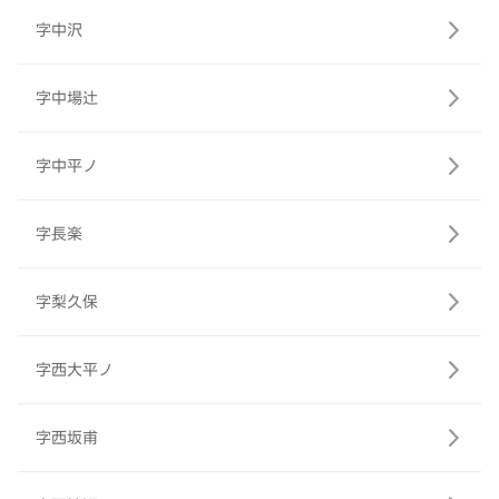
字中沢
字中場辻
字中平ノ
字長楽
字梨久保
字西大平ノ
字西坂甫