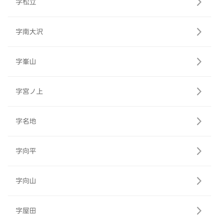
字松立
字南大沢
字峯山
字宮ノ上
字名地
字向平
字向山
字屋田