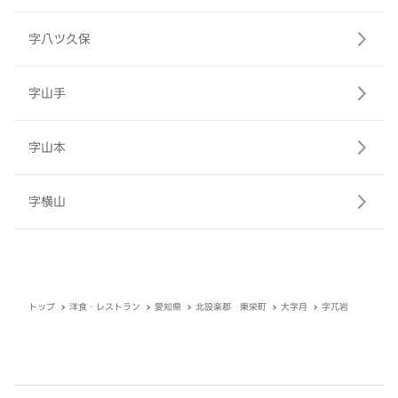
字八ツ久保
字山手
字山本
字横山
トップ
洋食・レストラン
愛知県
北設楽郡 東栄町
大字月
字兀岩