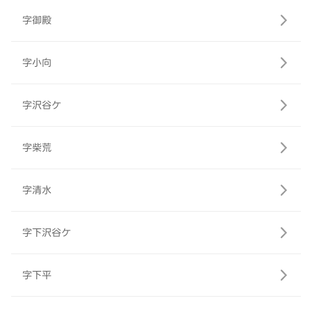
字御殿
字小向
字沢谷ケ
字柴荒
字清水
字下沢谷ケ
字下平