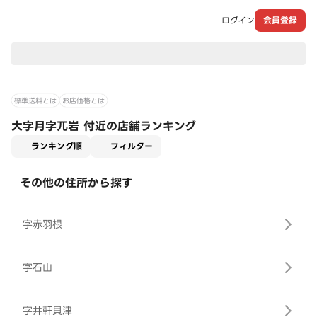
ログイン
会員登録
現在のお届け先：
標準送料とは
お店価格とは
大字月字兀岩 付近の店舗ランキング
適用なし
ランキング順
フィルター
その他の住所から探す
字赤羽根
字石山
字井軒貝津