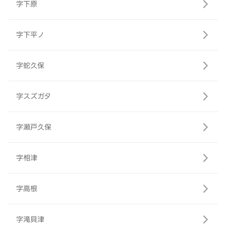
字下原
字下平ノ
字蛇久保
字スズガタ
字瀬戸久保
字相津
字高根
字滝貝津