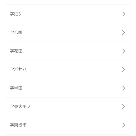
字畑ケ
字八幡
字花田
字浜井バ
字半田
字東大平ノ
字東坂甫