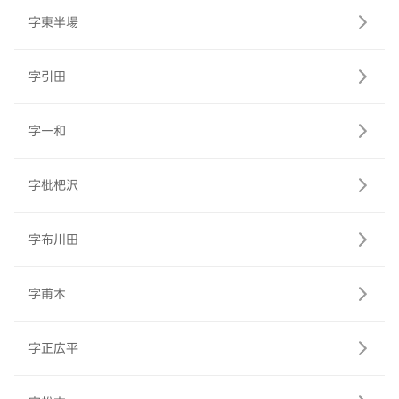
字東半場
字引田
字一和
字枇杷沢
字布川田
字甫木
字正広平