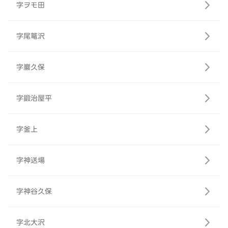
字ヲモ田
字尾篭沢
字巖久保
字鍛治屋平
字釜上
字神送場
字神谷久保
字北大沢