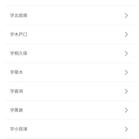
字北坂甫
字木戸口
字桐久保
字草木
字倉渕
字黒倉
字小貝津