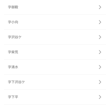
字御殿
字小向
字沢谷ケ
字柴荒
字清水
字下沢谷ケ
字下平