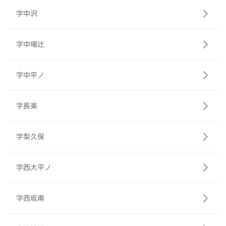
字中沢
字中場辻
字中平ノ
字長楽
字梨久保
字西大平ノ
字西坂甫