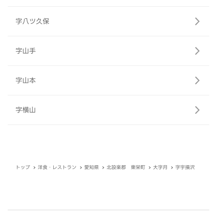
字八ツ久保
字山手
字山本
字横山
トップ
洋食・レストラン
愛知県
北設楽郡 東栄町
大字月
字宇損沢