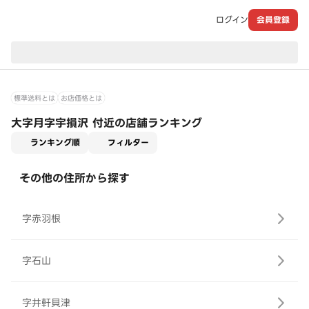
ログイン
会員登録
現在のお届け先：
標準送料とは
お店価格とは
大字月字宇損沢 付近の店舗ランキング
適用なし
ランキング順
フィルター
その他の住所から探す
字赤羽根
字石山
字井軒貝津