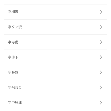
字棚沢
字タン沢
字寺甫
字峠下
字時気
字飛渡り
字中貝津