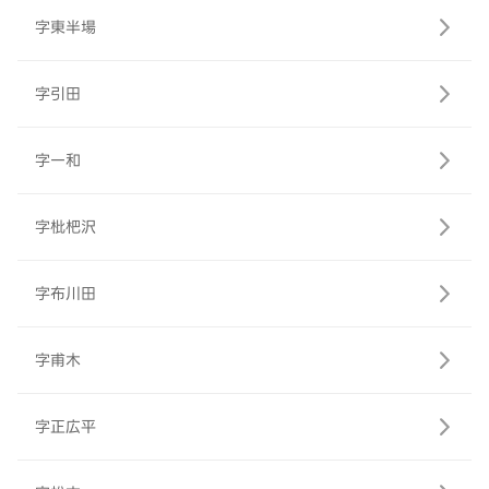
字東半場
字引田
字一和
字枇杷沢
字布川田
字甫木
字正広平