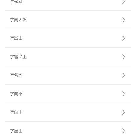
字松立
字南大沢
字峯山
字宮ノ上
字名地
字向平
字向山
字屋田