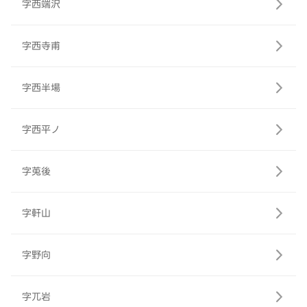
字西端沢
字西寺甫
字西半場
字西平ノ
字莵後
字軒山
字野向
字兀岩