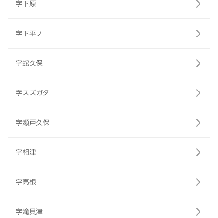
字下原
字下平ノ
字蛇久保
字スズガタ
字瀬戸久保
字相津
字高根
字滝貝津