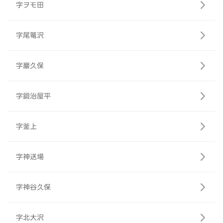
字ヲモ田
字尾篭沢
字巖久保
字鍛治屋平
字釜上
字神送場
字神谷久保
字北大沢