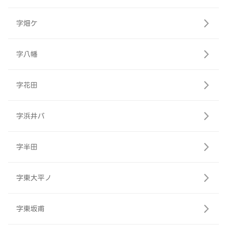
字畑ケ
字八幡
字花田
字浜井バ
字半田
字東大平ノ
字東坂甫