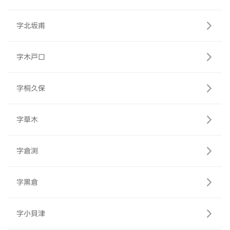
字北坂甫
字木戸口
字桐久保
字草木
字倉渕
字黒倉
字小貝津