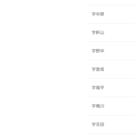
字中原
字軒山
字野中
字登坂
字箱平
字橋川
字花田