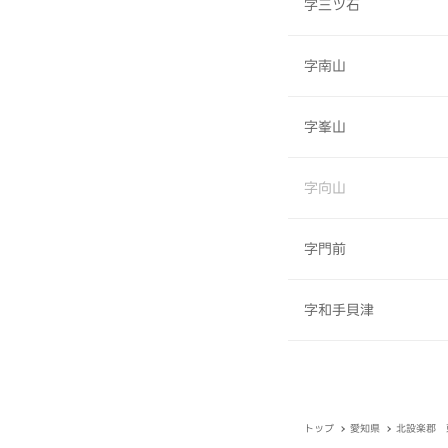
字三ツ石
字南山
字峯山
字向山
字門前
字和手貝津
トップ
愛知県
北設楽郡 