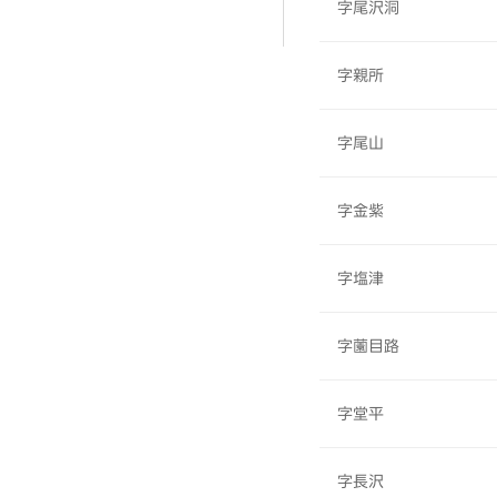
字尾沢洞
字親所
字尾山
字金紫
字塩津
字薗目路
字堂平
字長沢