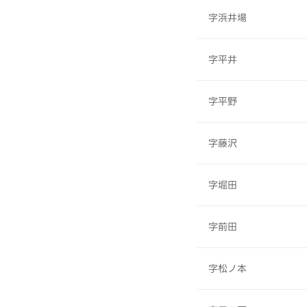
字浜井場
字平井
字平野
字藤沢
字堀田
字前田
字松ノ本