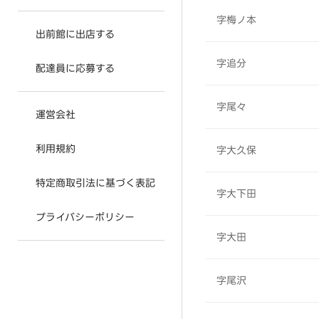
字梅ノ本
出前館に出店する
字追分
配達員に応募する
字尾々
運営会社
利用規約
字大久保
特定商取引法に基づく表記
字大下田
プライバシーポリシー
字大田
字尾沢