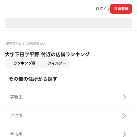
ログイン
会員登録
現在のお届け先：
標準送料とは
お店価格とは
大字下田字平野 付近の店舗ランキング
適用なし
ランキング順
フィルター
その他の住所から探す
字新田
字池尻
字市場