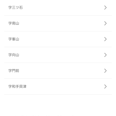
字三ツ石
字南山
字峯山
字向山
字門前
字和手貝津