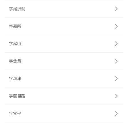
字尾沢洞
字親所
字尾山
字金紫
字塩津
字薗目路
字堂平