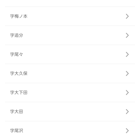
字梅ノ本
字追分
字尾々
字大久保
字大下田
字大田
字尾沢