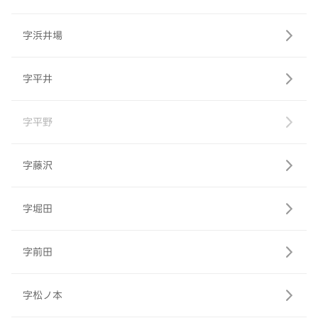
字浜井場
字平井
字平野
字藤沢
字堀田
字前田
字松ノ本