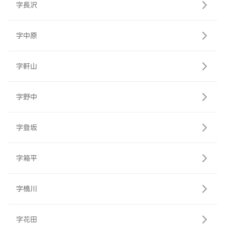
字長沢
字中原
字軒山
字野中
字登坂
字箱平
字橋川
字花田