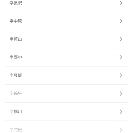
字長沢
字中原
字軒山
字野中
字登坂
字箱平
字橋川
字花田