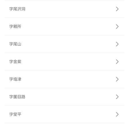
字尾沢洞
字親所
字尾山
字金紫
字塩津
字薗目路
字堂平