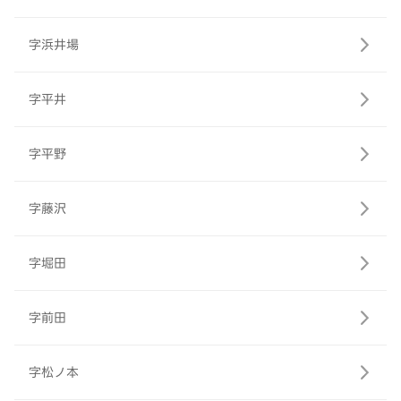
字浜井場
字平井
字平野
字藤沢
字堀田
字前田
字松ノ本