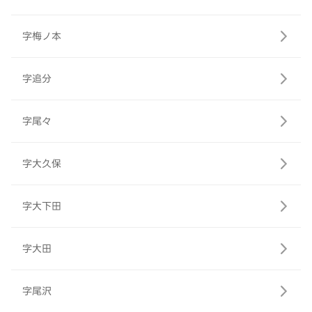
字梅ノ本
字追分
字尾々
字大久保
字大下田
字大田
字尾沢