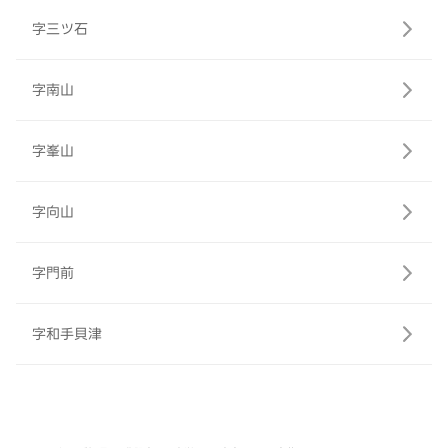
字三ツ石
字南山
字峯山
字向山
字門前
字和手貝津