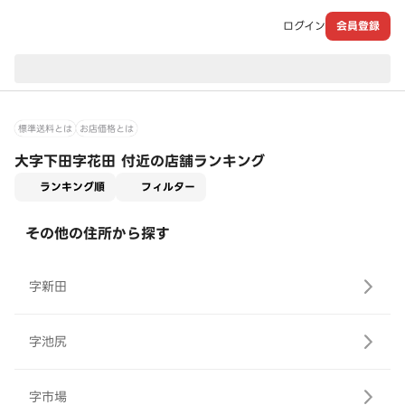
ログイン
会員登録
現在のお届け先：
標準送料とは
お店価格とは
大字下田字花田 付近の店舗ランキング
適用なし
ランキング順
フィルター
その他の住所から探す
字新田
字池尻
字市場