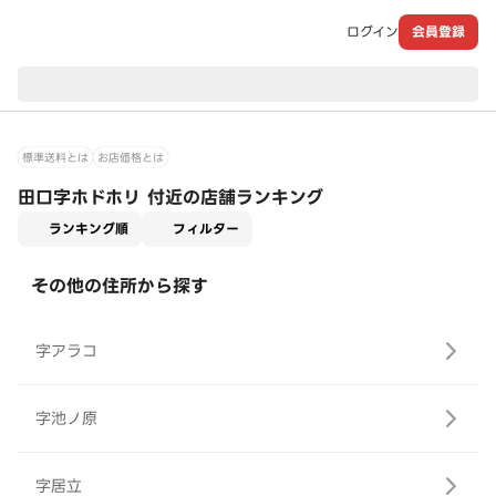
ログイン
会員登録
現在のお届け先：
標準送料とは
お店価格とは
田口字ホドホリ 付近の店舗ランキング
適用なし
ランキング順
フィルター
その他の住所から探す
字アラコ
字池ノ原
字居立