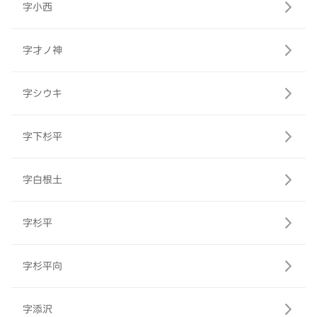
字小西
字才ノ神
字シウキ
字下杉平
字白根土
字杉平
字杉平向
字添沢