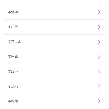
字添津
字田尻
字玉ノ木
字田養
字段戸
字辻前
字鶇巣