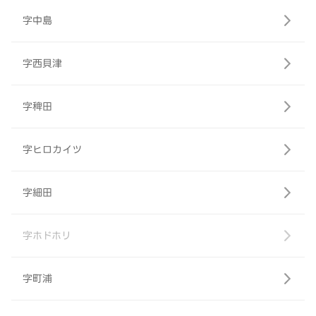
字中島
字西貝津
字稗田
字ヒロカイツ
字細田
字ホドホリ
字町浦