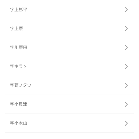
字上杉平
字上原
字川原田
字キラゝ
字葛ノタワ
字小貝津
字小木山