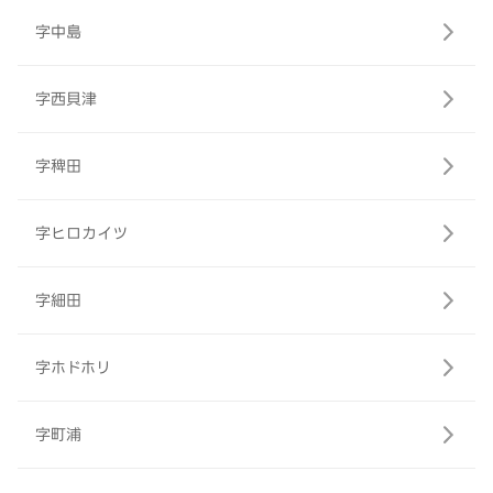
字中島
字西貝津
字稗田
字ヒロカイツ
字細田
字ホドホリ
字町浦