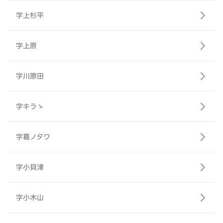
字上杉平
字上原
字川原田
字キラゝ
字葛ノタワ
字小貝津
字小木山