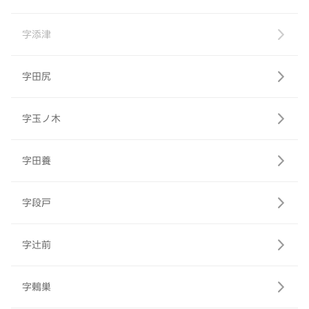
字添津
字田尻
字玉ノ木
字田養
字段戸
字辻前
字鶇巣