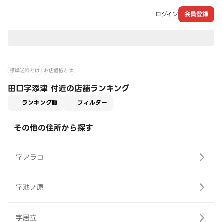
ログイン
会員登録
現在のお届け先：
標準送料とは
お店価格とは
田口字添津 付近の店舗ランキング
適用なし
ランキング順
フィルター
その他の住所から探す
字アラコ
字池ノ原
字居立