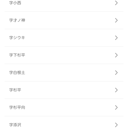
字小西
字才ノ神
字シウキ
字下杉平
字白根土
字杉平
字杉平向
字添沢