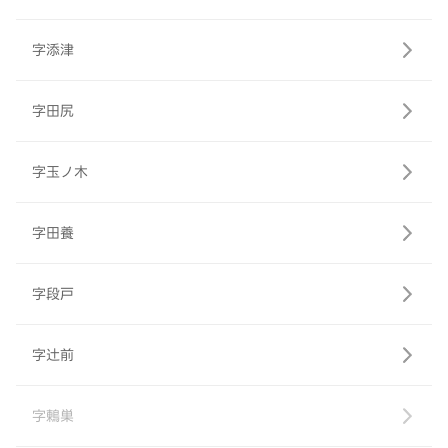
字添津
字田尻
字玉ノ木
字田養
字段戸
字辻前
字鶇巣