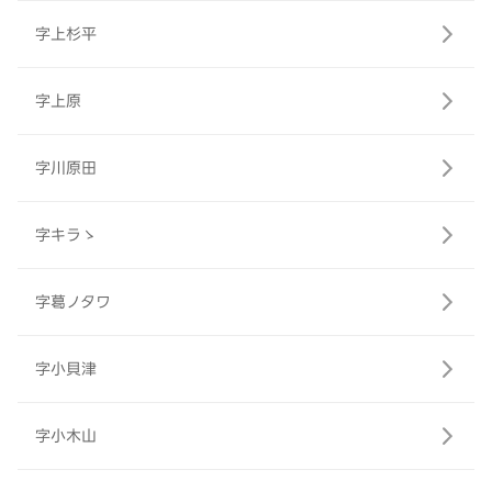
字上杉平
字上原
字川原田
字キラゝ
字葛ノタワ
字小貝津
字小木山