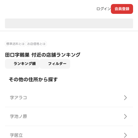
ログイン
会員登録
現在のお届け先：
標準送料とは
お店価格とは
田口字鶇巣 付近の店舗ランキング
適用なし
ランキング順
フィルター
その他の住所から探す
字アラコ
字池ノ原
字居立