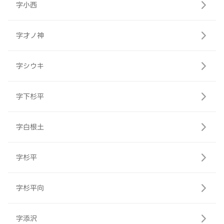
字小西
字才ノ神
字シウキ
字下杉平
字白根土
字杉平
字杉平向
字添沢