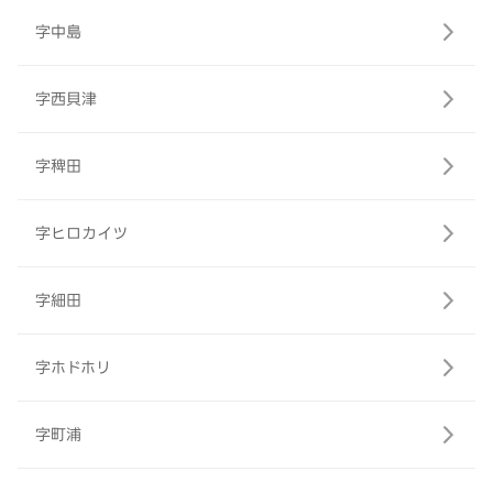
字中島
字西貝津
字稗田
字ヒロカイツ
字細田
字ホドホリ
字町浦