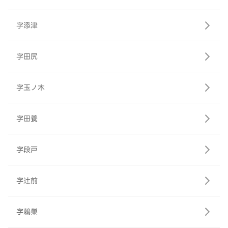
字添津
字田尻
字玉ノ木
字田養
字段戸
字辻前
字鶇巣