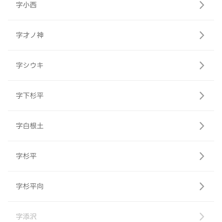
字小西
字才ノ神
字シウキ
字下杉平
字白根土
字杉平
字杉平向
字添沢