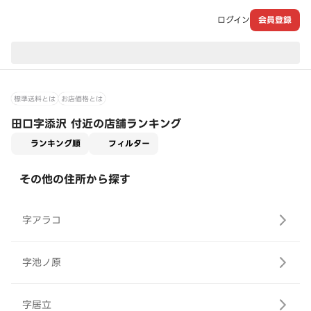
ログイン
会員登録
現在のお届け先：
標準送料とは
お店価格とは
田口字添沢 付近の店舗ランキング
適用なし
ランキング順
フィルター
その他の住所から探す
字アラコ
字池ノ原
字居立