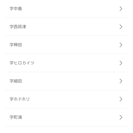
字中島
字西貝津
字稗田
字ヒロカイツ
字細田
字ホドホリ
字町浦