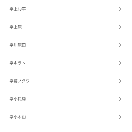
字上杉平
字上原
字川原田
字キラゝ
字葛ノタワ
字小貝津
字小木山