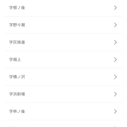
字根ノ後
字野々瀬
字灰焼道
字箱上
字橋ノ沢
字浜射場
字林ノ後