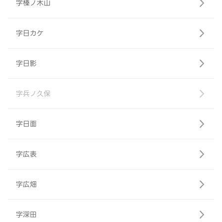
字榛ノ木山
字日カケ
字日影
字兵ノ久保
字日面
字広表
字広畑
字深田