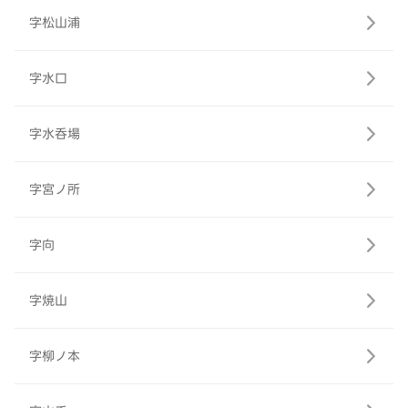
字松山浦
字水口
字水呑場
字宮ノ所
字向
字焼山
字柳ノ本