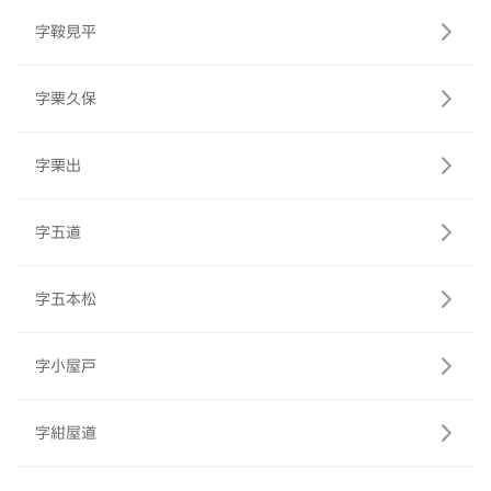
字鞍見平
字栗久保
字栗出
字五道
字五本松
字小屋戸
字紺屋道