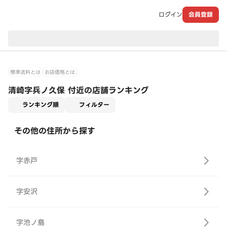
ログイン
会員登録
現在のお届け先：
標準送料とは
お店価格とは
清崎字兵ノ久保 付近の店舗ランキング
適用なし
ランキング順
フィルター
その他の住所から探す
字赤戸
字安沢
字池ノ島