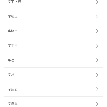
字下ノ沢
字社坂
字壇土
字丁古
字辻
字峠
字道満
字鳶巣