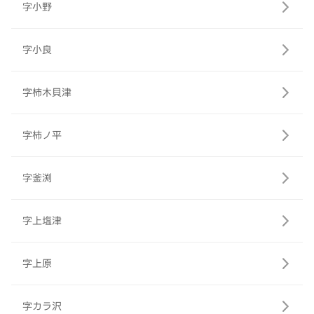
字小野
字小良
字柿木貝津
字柿ノ平
字釜渕
字上塩津
字上原
字カラ沢