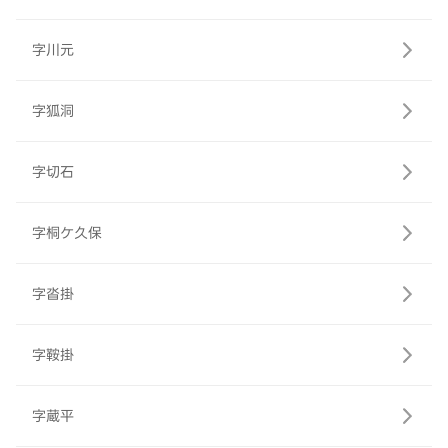
字川元
字狐洞
字切石
字桐ケ久保
字沓掛
字鞍掛
字蔵平