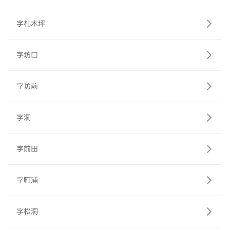
字札木坪
字坊口
字坊前
字洞
字前田
字町浦
字松洞