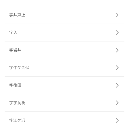
字井戸上
字入
字岩井
字牛ケ久保
字後田
字宇洞杤
字江ケ沢