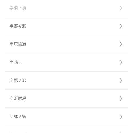
字根ノ後
字野々瀬
字灰焼道
字箱上
字橋ノ沢
字浜射場
字林ノ後