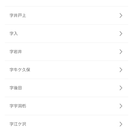
字井戸上
字入
字岩井
字牛ケ久保
字後田
字宇洞杤
字江ケ沢