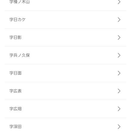
字榛ノ木山
字日カケ
字日影
字兵ノ久保
字日面
字広表
字広畑
字深田