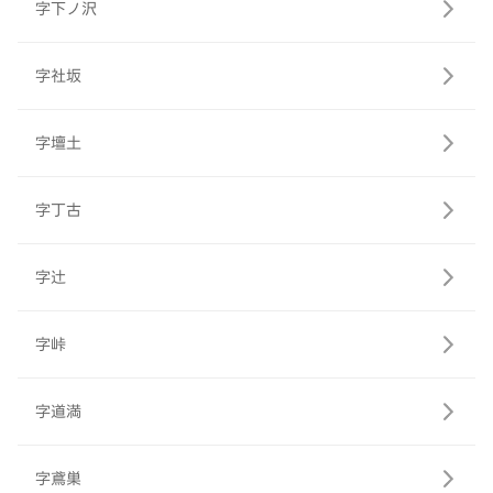
字下ノ沢
字社坂
字壇土
字丁古
字辻
字峠
字道満
字鳶巣