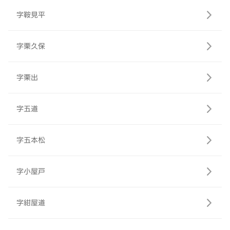
字鞍見平
字栗久保
字栗出
字五道
字五本松
字小屋戸
字紺屋道