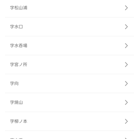
字松山浦
字水口
字水呑場
字宮ノ所
字向
字焼山
字柳ノ本