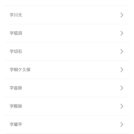
字川元
字狐洞
字切石
字桐ケ久保
字沓掛
字鞍掛
字蔵平