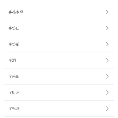
字札木坪
字坊口
字坊前
字洞
字前田
字町浦
字松洞