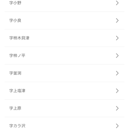
字小野
字小良
字柿木貝津
字柿ノ平
字釜渕
字上塩津
字上原
字カラ沢