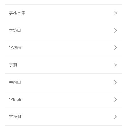
字札木坪
字坊口
字坊前
字洞
字前田
字町浦
字松洞