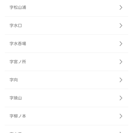
字松山浦
字水口
字水呑場
字宮ノ所
字向
字焼山
字柳ノ本