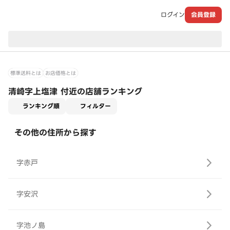
ログイン
会員登録
現在のお届け先：
標準送料とは
お店価格とは
清崎字上塩津 付近の店舗ランキング
適用なし
ランキング順
フィルター
その他の住所から探す
字赤戸
字安沢
字池ノ島