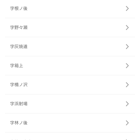
字根ノ後
字野々瀬
字灰焼道
字箱上
字橋ノ沢
字浜射場
字林ノ後