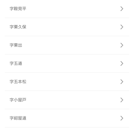
字鞍見平
字栗久保
字栗出
字五道
字五本松
字小屋戸
字紺屋道