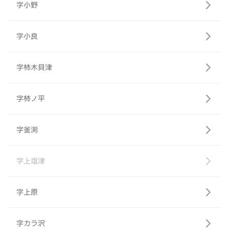
字小野
字小良
字柿木貝津
字柿ノ平
字釜渕
字上塩津
字上原
字カラ沢