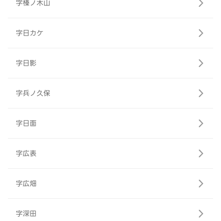
字榛ノ木山
字日カケ
字日影
字兵ノ久保
字日面
字広表
字広畑
字深田