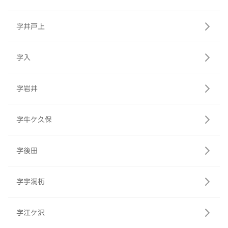
字井戸上
字入
字岩井
字牛ケ久保
字後田
字宇洞杤
字江ケ沢