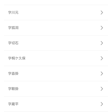
字川元
字狐洞
字切石
字桐ケ久保
字沓掛
字鞍掛
字蔵平